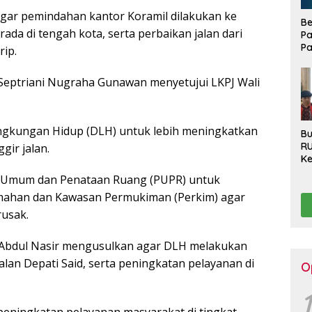
 agar pemindahan kantor Koramil dilakukan ke
Be
ada di tengah kota, serta perbaikan jalan dari
Pa
Pa
ip.
Di
La
Septriani Nugraha Gunawan menyetujui LKPJ Wali
ngkungan Hidup (DLH) untuk lebih meningkatkan
Bu
R
gir jalan.
Ke
Ha
n Umum dan Penataan Ruang (PUPR) untuk
Ko
mahan dan Kawasan Permukiman (Perkim) agar
Se
Pu
rusak.
Be
a, Abdul Nasir mengusulkan agar DLH melakukan
an Depati Said, serta peningkatan pelayanan di
O
1