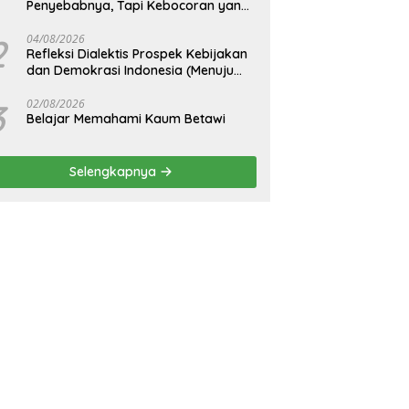
Penyebabnya, Tapi Kebocoran yang
Tak Pernah Ditutup.
2
04/08/2026
Refleksi Dialektis Prospek Kebijakan
dan Demokrasi Indonesia (Menuju
Peringatan Hari Kemerdekaan
Republik Indonesia)
3
02/08/2026
Belajar Memahami Kaum Betawi
Selengkapnya