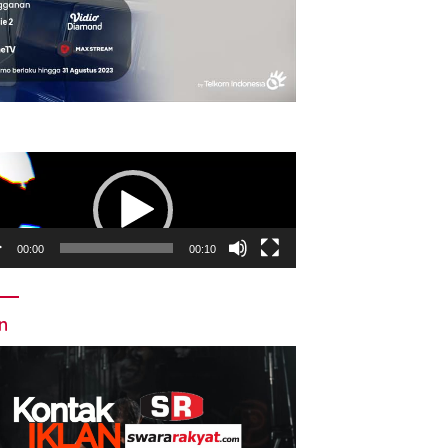
utar
o
00:00
00:10
an