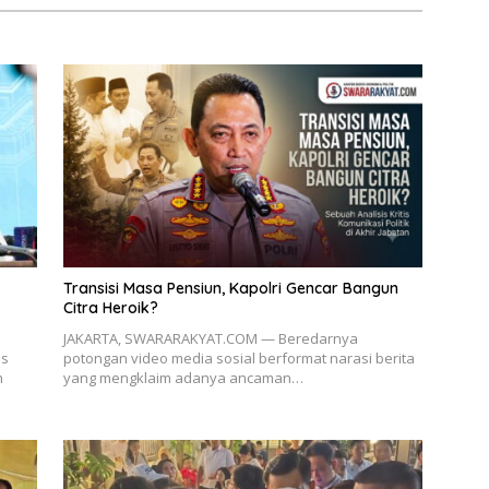
Transisi Masa Pensiun, Kapolri Gencar Bangun
Citra Heroik?
JAKARTA, SWARARAKYAT.COM — Beredarnya
is
potongan video media sosial berformat narasi berita
n
yang mengklaim adanya ancaman…