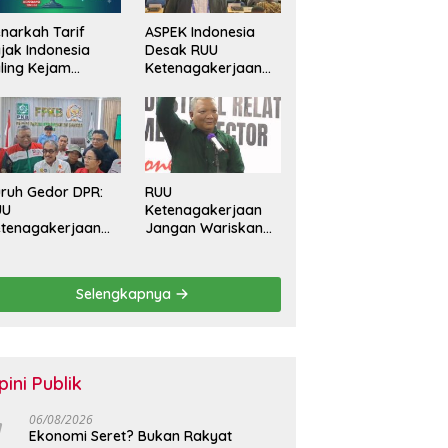
narkah Tarif
ASPEK Indonesia
jak Indonesia
Desak RUU
ling Kejam
Ketenagakerjaan
banding Negara
Perkuat
in?
Perlindungan
Pekerja dan Jamin
Hak Pesangon
ruh Gedor DPR:
RUU
UU
Ketenagakerjaan
tenagakerjaan
Jangan Wariskan
rus Batasi
Generasi Pekerja
ntrak Maksimal
Kontrak Seumur
tahun dan
Hidup
Selengkapnya
lihkan Upah
rbasis KHL
pini Publik
06/08/2026
Ekonomi Seret? Bukan Rakyat