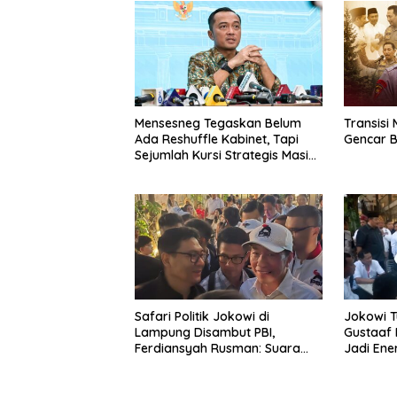
Mensesneg Tegaskan Belum
Transisi 
Ada Reshuffle Kabinet, Tapi
Gencar B
Sejumlah Kursi Strategis Masih
Kosong
Safari Politik Jokowi di
Jokowi T
Lampung Disambut PBI,
Gustaaf 
Ferdiansyah Rusman: Suara
Jadi Ener
Rakyat Harus Menjadi Arah
Perkuat
Pemerintahan Prabowo-Gibran