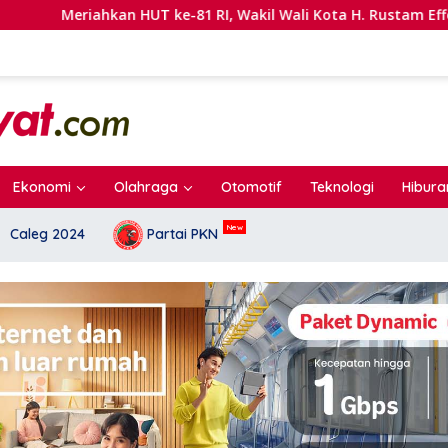
-81 RI, Wakil Wali Kota H. Rustam Effendi Lepas Lomba Gerak 
Ekonomi
Olahraga
Otomotif
Teknologi
Hibura
Caleg 2024
Partai PKN