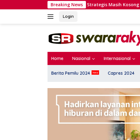
Langsung
ejumlah Kursi Strategis Masih Kosong
Breaking News
Meriahkan HUT ke
ke
konten
Login
Home
Nasional
Internasional
Berita Pemilu 2024
Capres 2024