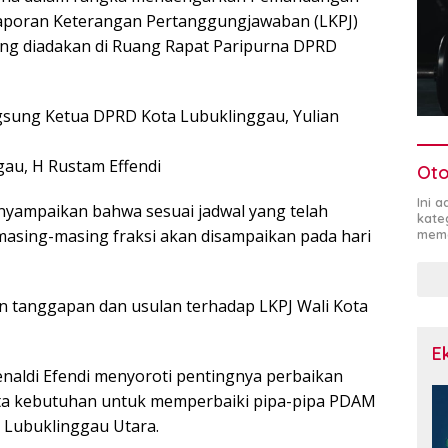
aporan Keterangan Pertanggungjawaban (LKPJ)
ng diadakan di Ruang Rapat Paripurna DPRD
ngsung Ketua DPRD Kota Lubuklinggau, Yulian
gau, H Rustam Effendi
Oto
Ini 
nyampaikan bahwa sesuai jadwal yang telah
kate
asing-masing fraksi akan disampaikan pada hari
mema
n tanggapan dan usulan terhadap LKPJ Wali Kota
E
enaldi Efendi menyoroti pentingnya perbaikan
erta kebutuhan untuk memperbaiki pipa-pipa PDAM
 Lubuklinggau Utara.