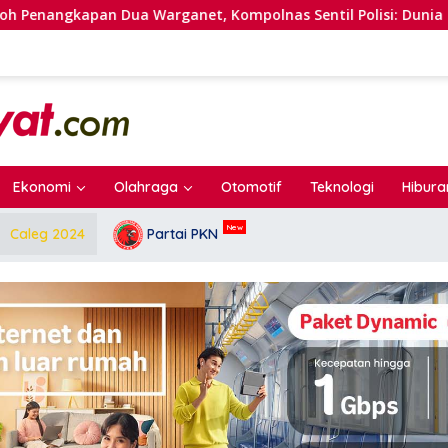
apan Dua Warganet, Kompolnas Sentil Polisi: Dunia Digital T
Ekonomi
Olahraga
Otomotif
Teknologi
Hibura
Caleg 2024
Partai PKN