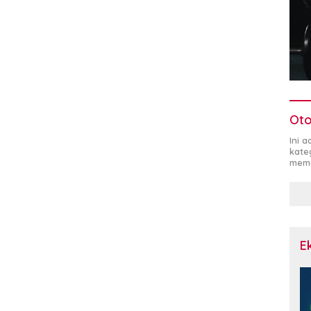
Oto
Ini 
kate
mema
E