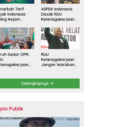
narkah Tarif
ASPEK Indonesia
jak Indonesia
Desak RUU
ling Kejam
Ketenagakerjaan
banding Negara
Perkuat
in?
Perlindungan
Pekerja dan Jamin
Hak Pesangon
ruh Gedor DPR:
RUU
UU
Ketenagakerjaan
tenagakerjaan
Jangan Wariskan
rus Batasi
Generasi Pekerja
ntrak Maksimal
Kontrak Seumur
tahun dan
Hidup
Selengkapnya
lihkan Upah
rbasis KHL
pini Publik