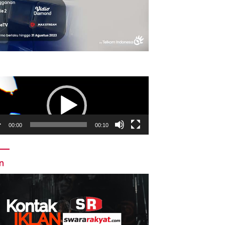
utar
o
00:00
00:10
an