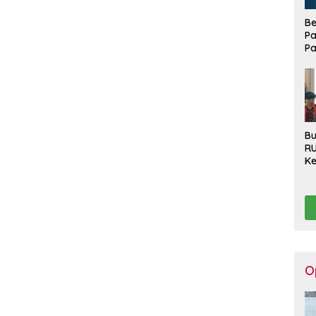
Be
Pa
Pa
Di
La
Bu
R
Ke
Ha
Ko
Se
Pu
Be
O