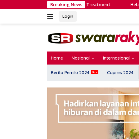
Langsung
Memunculkan Persepsi Special Treatment
Breaking News
Heboh Penangk
ke
konten
Login
Home
Nasional
Internasional
Berita Pemilu 2024
Capres 2024