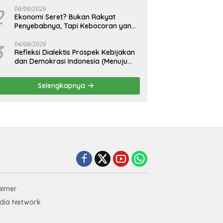
2
06/08/2026
Ekonomi Seret? Bukan Rakyat
Penyebabnya, Tapi Kebocoran yang
Tak Pernah Ditutup.
3
04/08/2026
Refleksi Dialektis Prospek Kebijakan
dan Demokrasi Indonesia (Menuju
Peringatan Hari Kemerdekaan
Republik Indonesia)
Selengkapnya
aimer
edia Network