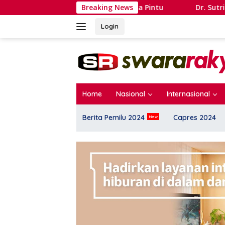
Langsung
Londo Ireng dan Politik Buka Pintu
Breaking News
Dr. Sutrisno: Peng
ke
konten
Login
Home
Nasional
Internasional
Berita Pemilu 2024
Capres 2024