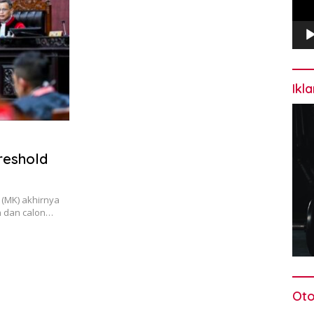
Ikl
reshold
(MK) akhirnya
 dan calon…
Oto