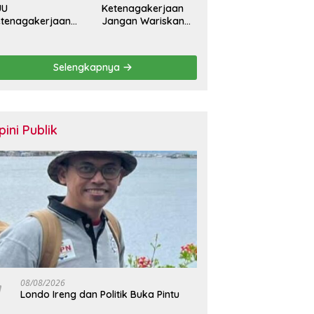
UU
Ketenagakerjaan
tenagakerjaan
Jangan Wariskan
rus Batasi
Generasi Pekerja
ntrak Maksimal
Kontrak Seumur
tahun dan
Hidup
Selengkapnya
lihkan Upah
rbasis KHL
pini Publik
08/08/2026
Londo Ireng dan Politik Buka Pintu