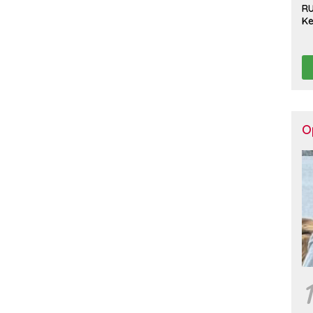
R
Ke
Ha
Ko
Se
Pu
Be
O
1