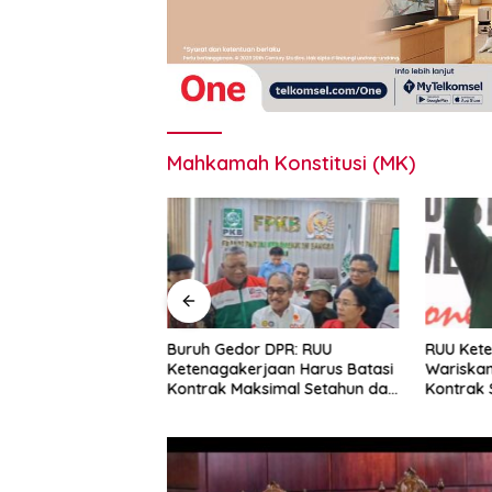
Mahkamah Konstitusi (MK)
esia Desak RUU
Buruh Gedor DPR: RUU
RUU Ket
jaan Perkuat
Ketenagakerjaan Harus Batasi
Wariskan
n Pekerja dan
Kontrak Maksimal Setahun dan
Kontrak
Pesangon
Pulihkan Upah Berbasis KHL