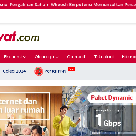
alihan Saham Whoosh Berpotensi Memunculkan Persepsi Special
Ekonomi
Olahraga
Otomotif
Teknologi
Hibura
Caleg 2024
Partai PKN