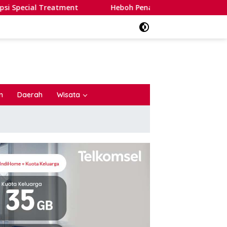
 Treatment
Heboh Penangkapan Dua Warganet, Kompolnas
n
Daerah
Wisata