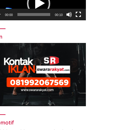
00:00
00:10
an
motif