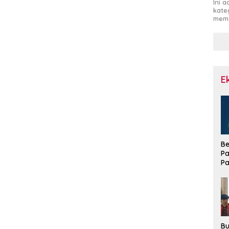
Ini 
kate
mema
E
Be
Pa
Pa
Di
La
Bu