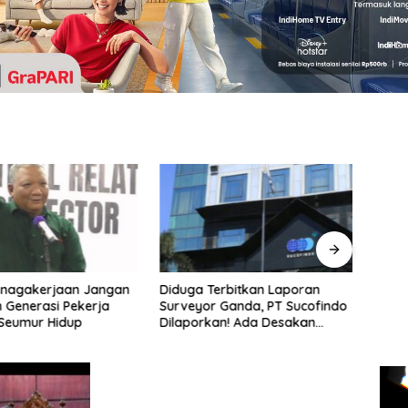
enagakerjaan Jangan
Diduga Terbitkan Laporan
ASPEK
 Generasi Pekerja
Surveyor Ganda, PT Sucofindo
Kete
 Seumur Hidup
Dilaporkan! Ada Desakan
Menja
Copot Total Direksi dan
Peker
Komisaris
Pem
Vide