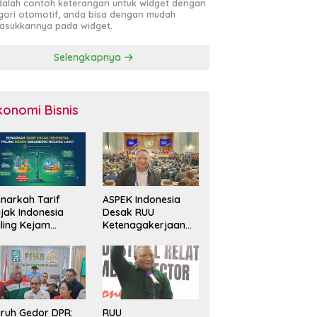
adalah contoh keterangan untuk widget dengan
gori otomotif, anda bisa dengan mudah
sukkannya pada widget.
Selengkapnya
konomi Bisnis
narkah Tarif
ASPEK Indonesia
jak Indonesia
Desak RUU
ling Kejam
Ketenagakerjaan
banding Negara
Perkuat
in?
Perlindungan
Pekerja dan Jamin
Hak Pesangon
ruh Gedor DPR:
RUU