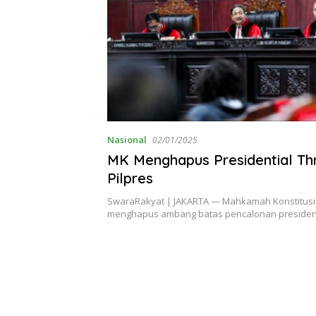
Nasional
02/01/2025
MK Menghapus Presidential Th
Pilpres
SwaraRakyat | JAKARTA — Mahkamah Konstitusi 
menghapus ambang batas pencalonan presiden