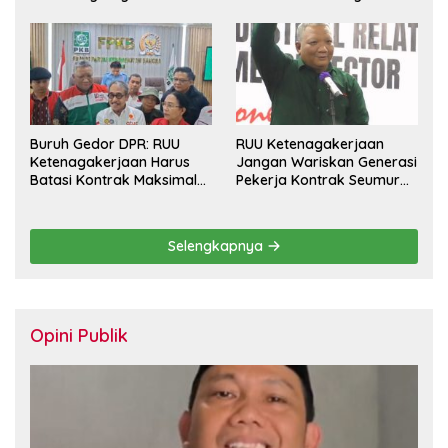
Pekerja dan Jamin Hak
Pesangon
Buruh Gedor DPR: RUU
RUU Ketenagakerjaan
Ketenagakerjaan Harus
Jangan Wariskan Generasi
Batasi Kontrak Maksimal
Pekerja Kontrak Seumur
Setahun dan Pulihkan Upah
Hidup
Berbasis KHL
Selengkapnya
Opini Publik