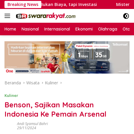
Langsung
siapsiagaan Bukan Biaya, tapi Investasi
Breaking News
Misteri Kuli B
ke
konten
Home
Nasional
Internasional
Ekonomi
Olahraga
Otom
Beranda
Wisata
Kuliner
Kuliner
Benson, Sajikan Masakan
Indonesia Ke Pemain Arsenal
Andi Syamsul Bahri
29/11/2024