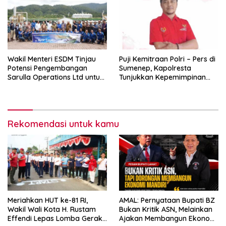
Wakil Menteri ESDM Tinjau
Puji Kemitraan Polri – Pers di
Potensi Pengembangan
Sumenep, Kapolresta
Sarulla Operations Ltd untuk
Tunjukkan Kepemimpinan
Perkuat Ketahanan Energi
Humanis, Begini Kata Ketua
Nasional
PWRI JATIM
Rekomendasi untuk kamu
Meriahkan HUT ke-81 RI,
AMAL: Pernyataan Bupati BZ
Wakil Wali Kota H. Rustam
Bukan Kritik ASN, Melainkan
Effendi Lepas Lomba Gerak
Ajakan Membangun Ekonomi