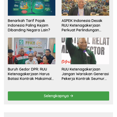
Benarkah Tarif Pajak
ASPEK Indonesia Desak
Indonesia Paling Kejam
RUU Ketenagakerjaan
Dibanding Negara Lain?
Perkuat Perlindungan
Pekerja dan Jamin Hak
Pesangon
Buruh Gedor DPR: RUU
RUU Ketenagakerjaan
Ketenagakerjaan Harus
Jangan Wariskan Generasi
Batasi Kontrak Maksimal
Pekerja Kontrak Seumur
Setahun dan Pulihkan Upah
Hidup
Berbasis KHL
Selengkapnya