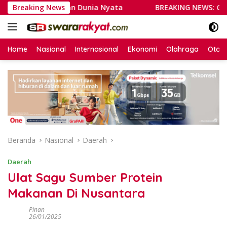
Langsung
amakan dengan Dunia Nyata
Breaking News
BREAKING NEWS: Gedung Bape
ke
konten
Home
Nasional
Internasional
Ekonomi
Olahraga
Otom
Beranda
Nasional
Daerah
Daerah
Ulat Sagu Sumber Protein
Makanan Di Nusantara
Pinan
26/01/2025