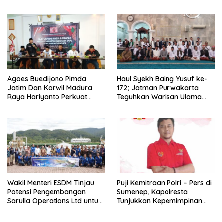
Jalan
Mandiri
Agoes Buedijono Pimda
Haul Syekh Baing Yusuf ke-
Jatim Dan Korwil Madura
172; Jatman Purwakarta
Raya Hariyanto Perkuat
Teguhkan Warisan Ulama
Konsolidasi PKN, Targetkan
dan Sanad Keilmuan Islam
Raih Kursi Legislatif
Nusantara.
Wakil Menteri ESDM Tinjau
Puji Kemitraan Polri – Pers di
Potensi Pengembangan
Sumenep, Kapolresta
Sarulla Operations Ltd untuk
Tunjukkan Kepemimpinan
Perkuat Ketahanan Energi
Humanis, Begini Kata Ketua
Nasional
PWRI JATIM