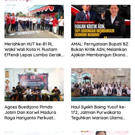
Meriahkan HUT ke-81 RI,
AMAL: Pernyataan Bupati BZ
Wakil Wali Kota H. Rustam
Bukan Kritik ASN, Melainkan
Effendi Lepas Lomba Gerak
Ajakan Membangun Ekonomi
Jalan
Mandiri
Agoes Buedijono Pimda
Haul Syekh Baing Yusuf ke-
Jatim Dan Korwil Madura
172; Jatman Purwakarta
Raya Hariyanto Perkuat
Teguhkan Warisan Ulama
Konsolidasi PKN, Targetkan
dan Sanad Keilmuan Islam
Raih Kursi Legislatif
Nusantara.