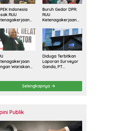
PEK Indonesia
Buruh Gedor DPR:
esak RUU
RUU
tenagakerjaan
Ketenagakerjaan
rkuat
Harus Batasi
rlindungan
Kontrak Maksimal
kerja dan Jamin
Setahun dan
ak Pesangon
Pulihkan Upah
Berbasis KHL
UU
Diduga Terbitkan
tenagakerjaan
Laporan Surveyor
angan Wariskan
Ganda, PT
nerasi Pekerja
Sucofindo
ntrak Seumur
Dilaporkan! Ada
dup
Desakan Copot
Selengkapnya
Total Direksi dan
Komisaris
pini Publik