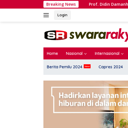
Langsung
ra Heroik?
Prof. Didin Damanhuri Tegaskan Urgensi Ar
Breaking News
ke
konten
Login
Home
Nasional
Internasional
Berita Pemilu 2024
Capres 2024