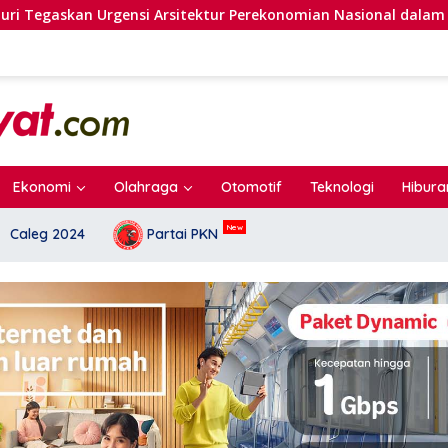
sitektur Perekonomian Nasional dalam Peluncuran Buku Soemit
Ekonomi
Olahraga
Otomotif
Teknologi
Hibura
Caleg 2024
Partai PKN