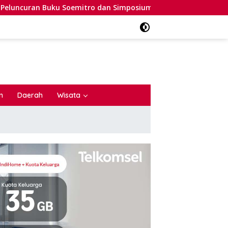
ro dan Simposium Nasional
AMAL: Pernyataan Bupati B
n
Daerah
Wisata