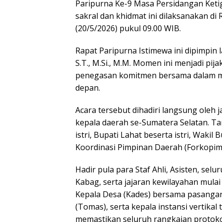
Paripurna Ke-9 Masa Persidangan Keti
sakral dan khidmat ini dilaksanakan 
(20/5/2026) pukul 09.00 WIB.
​Rapat Paripurna Istimewa ini dipimpin 
S.T., M.Si., M.M. Momen ini menjadi pij
penegasan komitmen bersama dalam m
depan.
​Acara tersebut dihadiri langsung oleh 
kepala daerah se-Sumatera Selatan. T
istri, Bupati Lahat beserta istri, Waki
Koordinasi Pimpinan Daerah (Forkopim
​Hadir pula para Staf Ahli, Asisten, se
Kabag, serta jajaran kewilayahan mulai
Kepala Desa (Kades) bersama pasanga
(Tomas), serta kepala instansi vertika
memastikan seluruh rangkaian protokole