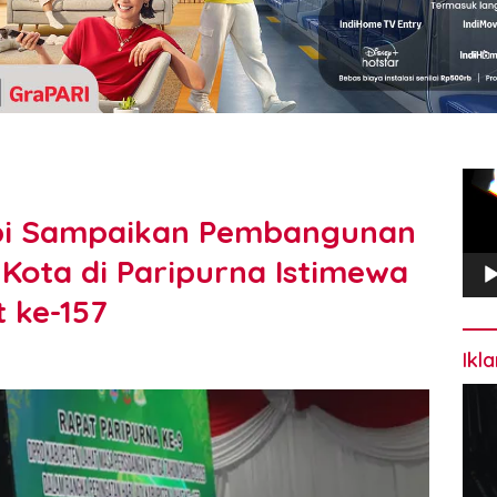
Pem
Vide
ubi Sampaikan Pembangunan
Kota di Paripurna Istimewa
 ke-157
Ikl