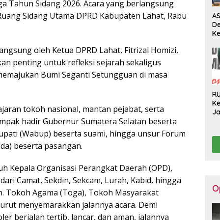
ga Tahun Sidang 2026. Acara yang berlangsung
di Ruang Sidang Utama DPRD Kabupaten Lahat, Rabu
AS
D
Ke
Pe
langsung oleh Ketua DPRD Lahat, Fitrizal Homizi,
Pe
Pe
akan penting untuk refleksi sejarah sekaligus
H
emajukan Bumi Seganti Setungguan di masa
R
Ke
jajaran tokoh nasional, mantan pejabat, serta
J
ampak hadir Gubernur Sumatera Selatan beserta
Ge
Ko
l Bupati (Wabup) beserta suami, hingga unsur Forum
Hi
da) beserta pasangan.
luruh Kepala Organisasi Perangkat Daerah (OPD),
 dari Camat, Sekdin, Sekcam, Lurah, Kabid, hingga
O
n. Tokoh Agama (Toga), Tokoh Masyarakat
l turut menyemarakkan jalannya acara. Demi
r berjalan tertib, lancar, dan aman, jalannya