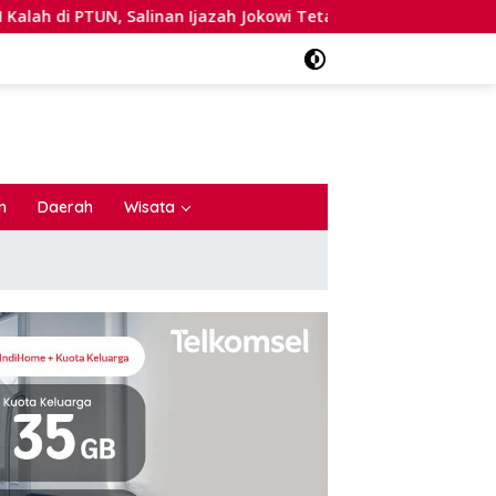
Ijazah Jokowi Tetap Dinyatakan Terbuka
Belajar Mema
n
Daerah
Wisata