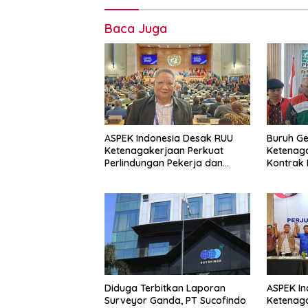
Baca Juga
ASPEK Indonesia Desak RUU
Buruh Ge
Ketenagakerjaan Perkuat
Ketenaga
Perlindungan Pekerja dan
Kontrak 
Jamin Hak Pesangon
Pulihkan
Diduga Terbitkan Laporan
ASPEK In
Surveyor Ganda, PT Sucofindo
Ketenag