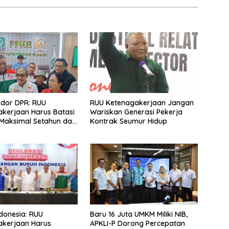
dor DPR: RUU
RUU Ketenagakerjaan Jangan
kerjaan Harus Batasi
Wariskan Generasi Pekerja
Maksimal Setahun dan
Kontrak Seumur Hidup
 Upah Berbasis KHL
donesia: RUU
Baru 16 Juta UMKM Miliki NIB,
akerjaan Harus
APKLI-P Dorong Percepatan