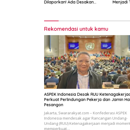
Dilaporkan! Ada Desakan
Menjadi T
Copot Total Direksi dan
Pekerja
Komisaris
Rekomendasi untuk kamu
ASPEK Indonesia Desak RUU Ketenagakerja
Perkuat Perlindungan Pekerja dan Jamin Ha
Pesangon
Jakarta, Swararakyat.com – Konfederasi ASPEK
Indonesia mendesak agar Rancangan Undang-
Undang (RUU) Ketenagakerjaan menjadi momen
memperkuat…