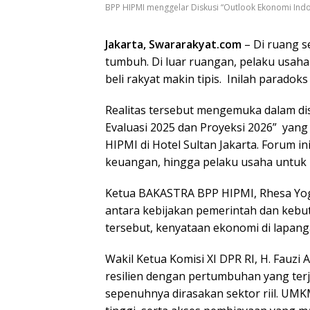
BPP HIPMI menggelar Diskusi “Outlook Ekonomi Indo
Jakarta, Swararakyat.com
– Di ruang s
tumbuh. Di luar ruangan, pelaku usaha 
beli rakyat makin tipis. Inilah parado
Realitas tersebut mengemuka dalam dis
Evaluasi 2025 dan Proyeksi 2026” yang
HIPMI di Hotel Sultan Jakarta. Forum 
keuangan, hingga pelaku usaha untuk 
Ketua BAKASTRA BPP HIPMI, Rhesa Yoga
antara kebijakan pemerintah dan kebu
tersebut, kenyataan ekonomi di lapang
Wakil Ketua Komisi XI DPR RI, H. Fauz
resilien dengan pertumbuhan yang terja
sepenuhnya dirasakan sektor riil. UMK