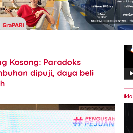
Pem
Vide
ng Kosong: Paradoks
buhan dipuji, daya beli
ah
Ikl