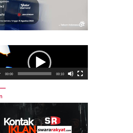
utar
o
00:00
00:10
an