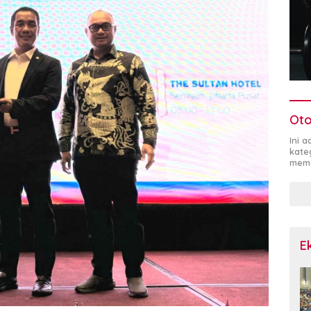
Oto
Ini 
kate
mema
E