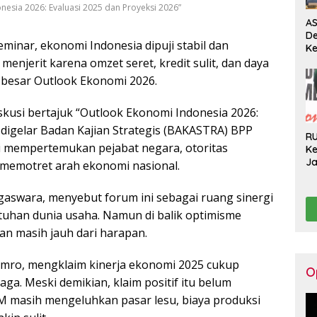
nesia 2026: Evaluasi 2025 dan Proyeksi 2026”
AS
D
eminar, ekonomi Indonesia dipuji stabil dan
Ke
Pe
menjerit karena omzet seret, kredit sulit, dan daya
Pe
ks besar Outlook Ekonomi 2026.
Pe
H
kusi bertajuk “Outlook Ekonomi Indonesia 2026:
 digelar Badan Kajian Strategis (BAKASTRA) BPP
R
ini mempertemukan pejabat negara, otoritas
Ke
J
memotret arah ekonomi nasional.
Ge
Ko
swara, menyebut forum ini sebagai ruang sinergi
Hi
tuhan dunia usaha. Namun di balik optimisme
an masih jauh dari harapan.
i Amro, mengklaim kinerja ekonomi 2025 cukup
O
ga. Meski demikian, klaim positif itu belum
M masih mengeluhkan pasar lesu, biaya produksi