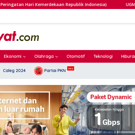
ekaan Republik Indonesia)
UGM Kalah di PTUN, Salinan 
Ekonomi
Olahraga
Otomotif
Teknologi
Hibura
Caleg 2024
Partai PKN