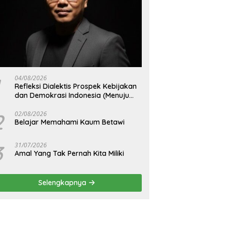
04/08/2026
Refleksi Dialektis Prospek Kebijakan
dan Demokrasi Indonesia (Menuju
Peringatan Hari Kemerdekaan
Republik Indonesia)
2
02/08/2026
Belajar Memahami Kaum Betawi
3
31/07/2026
Amal Yang Tak Pernah Kita Miliki
Selengkapnya