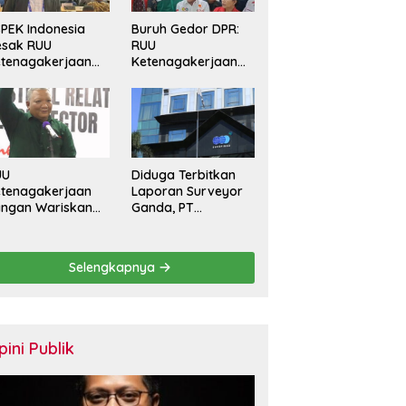
PEK Indonesia
Buruh Gedor DPR:
esak RUU
RUU
tenagakerjaan
Ketenagakerjaan
rkuat
Harus Batasi
rlindungan
Kontrak Maksimal
kerja dan Jamin
Setahun dan
ak Pesangon
Pulihkan Upah
Berbasis KHL
UU
Diduga Terbitkan
tenagakerjaan
Laporan Surveyor
angan Wariskan
Ganda, PT
nerasi Pekerja
Sucofindo
ntrak Seumur
Dilaporkan! Ada
dup
Desakan Copot
Selengkapnya
Total Direksi dan
Komisaris
pini Publik