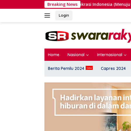
Langsung
ijakan dan Demokrasi Indonesia (Menuju Peringatan Hari Kemerd
Breaking News
ke
konten
Login
Home
Nasional
Internasional
Berita Pemilu 2024
Capres 2024