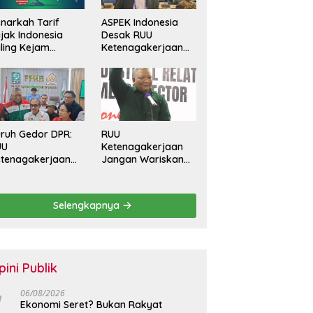
narkah Tarif
ASPEK Indonesia
jak Indonesia
Desak RUU
ling Kejam
Ketenagakerjaan
banding Negara
Perkuat
in?
Perlindungan
Pekerja dan Jamin
Hak Pesangon
ruh Gedor DPR:
RUU
UU
Ketenagakerjaan
tenagakerjaan
Jangan Wariskan
rus Batasi
Generasi Pekerja
ntrak Maksimal
Kontrak Seumur
tahun dan
Hidup
Selengkapnya
lihkan Upah
rbasis KHL
pini Publik
06/08/2026
Ekonomi Seret? Bukan Rakyat