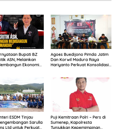
rnyataan Bupati BZ
Agoes Buedijono Pimda Jatim
itik ASN, Melainkan
Dan Korwil Madura Raya
Membangun Ekonomi
Hariyanto Perkuat Konsolidasi
PKN, Targetkan Raih Kursi
Legislatif
nteri ESDM Tinjau
Puji Kemitraan Polri – Pers di
Pengembangan Sarulla
Sumenep, Kapolresta
ns Ltd untuk Perkuat
Tunjukkan Kepemimpinan