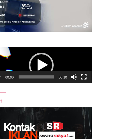
utar
o
00:00
00:10
an