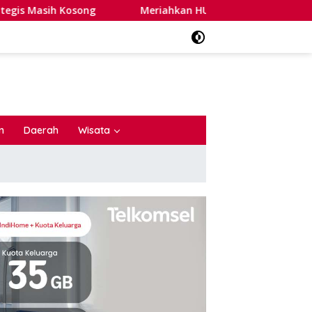
Meriahkan HUT ke-81 RI, Wakil Wali Kota H. Rustam Effendi 
n
Daerah
Wisata