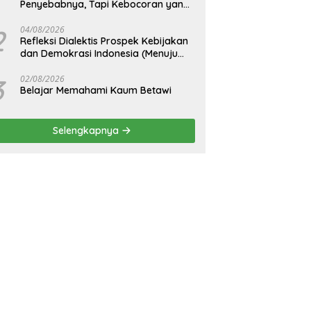
Penyebabnya, Tapi Kebocoran yang
Tak Pernah Ditutup.
2
04/08/2026
Refleksi Dialektis Prospek Kebijakan
dan Demokrasi Indonesia (Menuju
Peringatan Hari Kemerdekaan
Republik Indonesia)
3
02/08/2026
Belajar Memahami Kaum Betawi
Selengkapnya