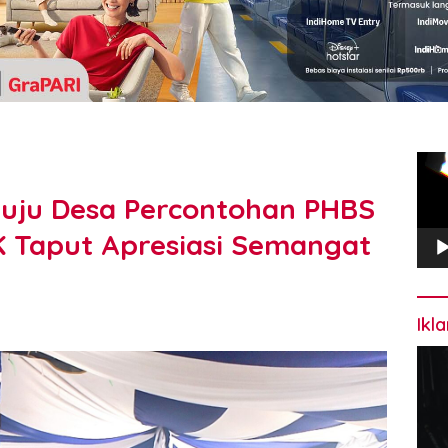
Pem
Vide
nuju Desa Percontohan PHBS
KK Taput Apresiasi Semangat
Ikl