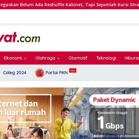
le Kabinet, Tapi Sejumlah Kursi Strategis Masih Kosong
Ekonomi
Olahraga
Otomotif
Teknologi
Hibura
Caleg 2024
Partai PKN