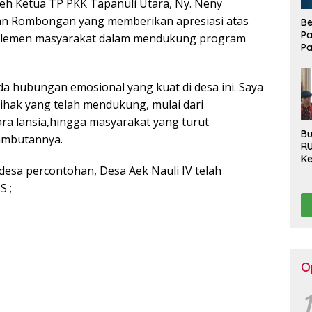
oleh Ketua TP PKK Tapanuli Utara, Ny. Neny
Dan Rombongan yang memberikan apresiasi atas
Be
Pa
elemen masyarakat dalam mendukung program
Pa
Di
La
da hubungan emosional yang kuat di desa ini. Saya
ihak yang telah mendukung, mulai dari
ra lansia,hingga masyarakat yang turut
Bu
ambutannya.
R
Ke
desa percontohan, Desa Aek Nauli IV telah
Ha
Ko
S ;
Se
Pu
Be
O
1