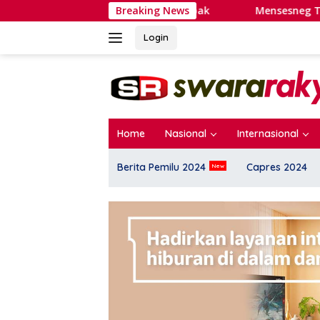
Langsung
Ekskul Menembak
Breaking News
Mensesneg Tegaskan Belum Ada Reshuff
ke
konten
Login
Home
Nasional
Internasional
Berita Pemilu 2024
Capres 2024