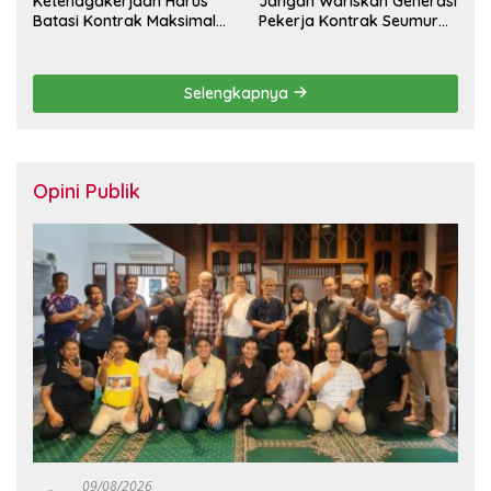
Ketenagakerjaan Harus
Jangan Wariskan Generasi
Batasi Kontrak Maksimal
Pekerja Kontrak Seumur
Setahun dan Pulihkan Upah
Hidup
Berbasis KHL
Selengkapnya
Opini Publik
09/08/2026