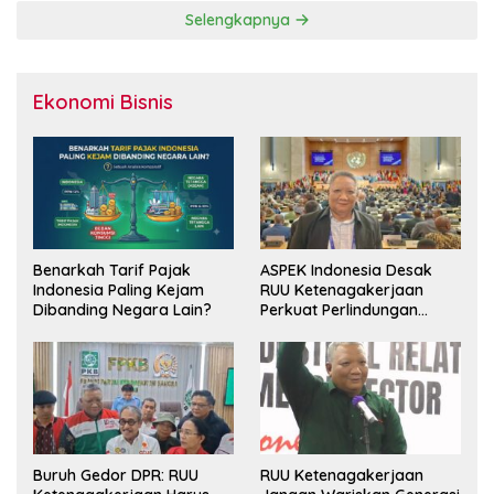
Selengkapnya
Ekonomi Bisnis
Benarkah Tarif Pajak
ASPEK Indonesia Desak
Indonesia Paling Kejam
RUU Ketenagakerjaan
Dibanding Negara Lain?
Perkuat Perlindungan
Pekerja dan Jamin Hak
Pesangon
Buruh Gedor DPR: RUU
RUU Ketenagakerjaan