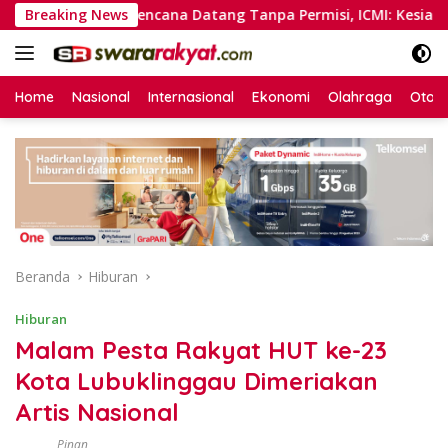
Langsung
at
Breaking News
Bencana Datang Tanpa Permisi, ICMI: Kesiapsiagaan 
ke
konten
Home
Nasional
Internasional
Ekonomi
Olahraga
Otom
Beranda
Hiburan
Hiburan
Malam Pesta Rakyat HUT ke-23
Kota Lubuklinggau Dimeriakan
Artis Nasional
Pinan