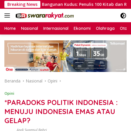
Langsung
steri Kuli Bangunan Kudus: Penulis 100 Kitab dan Raih MUI Awar
Breaking News
ke
konten
Home
Nasional
Internasional
Ekonomi
Olahraga
Otom
Beranda
Nasional
Opini
Opini
*PARADOKS POLITIK INDONESIA :
MENUJU INDONESIA EMAS ATAU
GELAP?
Andi Syamsul Bahri