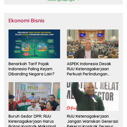
Ekonomi Bisnis
Benarkah Tarif Pajak
ASPEK Indonesia Desak
Indonesia Paling Kejam
RUU Ketenagakerjaan
Dibanding Negara Lain?
Perkuat Perlindungan
Pekerja dan Jamin Hak
Pesangon
Buruh Gedor DPR: RUU
RUU Ketenagakerjaan
Ketenagakerjaan Harus
Jangan Wariskan Generasi
Batasi Kontrak Maksimal
Pekerja Kontrak Seumur