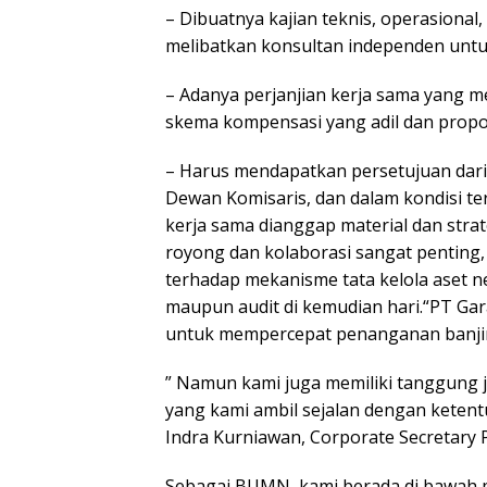
– Dibuatnya kajian teknis, operasional,
melibatkan konsultan independen untuk
– Adanya perjanjian kerja sama yang m
skema kompensasi yang adil dan propor
– Harus mendapatkan persetujuan dari 
Dewan Komisaris, dan dalam kondisi t
kerja sama dianggap material dan stra
royong dan kolaborasi sangat penting,
terhadap mekanisme tata kelola aset 
maupun audit di kemudian hari.“PT G
untuk mempercepat penanganan banjir 
” Namun kami juga memiliki tanggung
yang kami ambil sejalan dengan kete
Indra Kurniawan, Corporate Secretary 
Sebagai BUMN, kami berada di bawah 