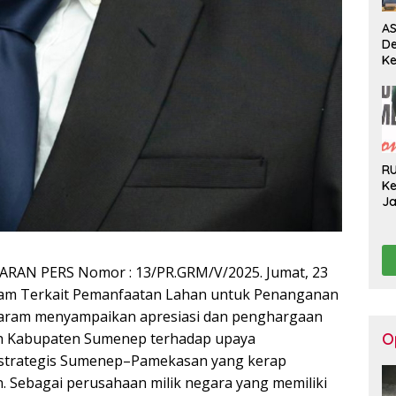
AS
D
Ke
Pe
Pe
Pe
H
R
Ke
J
Ge
Ko
Hi
IARAN PERS Nomor : 13/PR.GRM/V/2025. Jumat, 23
Garam Terkait Pemanfaatan Lahan untuk Penanganan
 Garam menyampaikan apresiasi dan penghargaan
tah Kabupaten Sumenep terhadap upaya
O
r strategis Sumenep–Pamekasan yang kerap
 Sebagai perusahaan milik negara yang memiliki