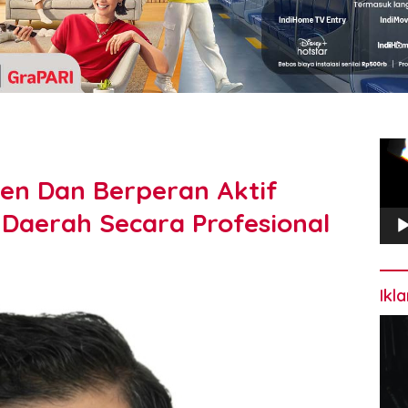
Pem
Vide
en Dan Berperan Aktif
aerah Secara Profesional
Ikl