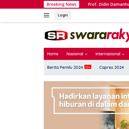
Langsung
a Heroik?
Prof. Didin Damanhuri Tegaskan Urgensi Ars
Breaking News
ke
konten
Login
Home
Nasional
Internasional
Berita Pemilu 2024
Capres 2024