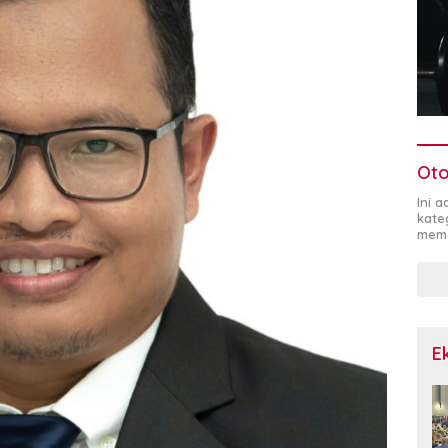
Oto
Ini 
kate
mema
E