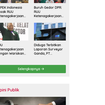
PEK Indonesia
Buruh Gedor DPR:
esak RUU
RUU
tenagakerjaan
Ketenagakerjaan
rkuat
Harus Batasi
rlindungan
Kontrak Maksimal
kerja dan Jamin
Setahun dan
ak Pesangon
Pulihkan Upah
Berbasis KHL
UU
Diduga Terbitkan
tenagakerjaan
Laporan Surveyor
angan Wariskan
Ganda, PT
nerasi Pekerja
Sucofindo
ntrak Seumur
Dilaporkan! Ada
dup
Desakan Copot
Selengkapnya
Total Direksi dan
Komisaris
pini Publik