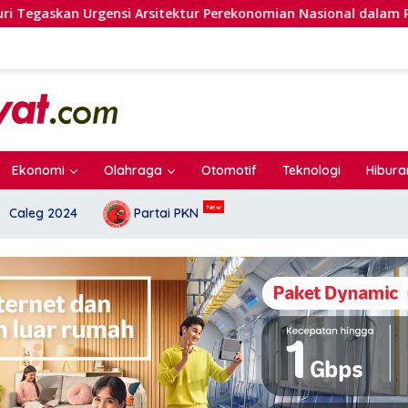
itektur Perekonomian Nasional dalam Peluncuran Buku Soemitr
Ekonomi
Olahraga
Otomotif
Teknologi
Hibura
Caleg 2024
Partai PKN