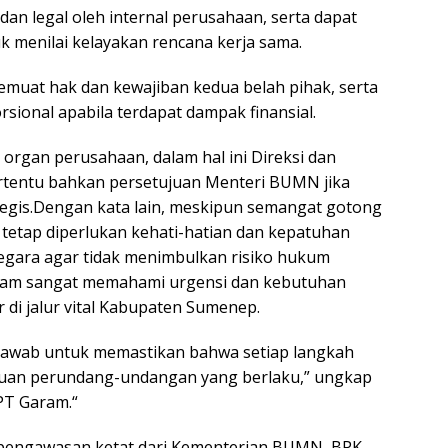
 dan legal oleh internal perusahaan, serta dapat
 menilai kelayakan rencana kerja sama.
emuat hak dan kewajiban kedua belah pihak, serta
sional apabila terdapat dampak finansial.
organ perusahaan, dalam hal ini Direksi dan
ertentu bahkan persetujuan Menteri BUMN jika
tegis.Dengan kata lain, meskipun semangat gotong
 tetap diperlukan kehati-hatian dan kepatuhan
negara agar tidak menimbulkan risiko hukum
aram sangat memahami urgensi dan kebutuhan
di jalur vital Kabupaten Sumenep.
 jawab untuk memastikan bahwa setiap langkah
ntuan perundang-undangan yang berlaku,” ungkap
PT Garam.“
pengawasan ketat dari Kementerian BUMN, BPK,