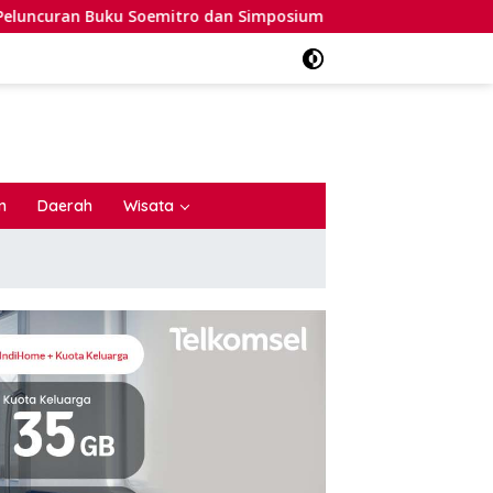
o dan Simposium Nasional
AMAL: Pernyataan Bupati BZ
n
Daerah
Wisata