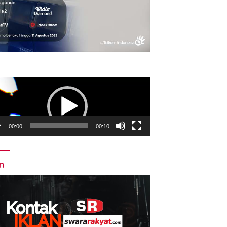
utar
o
00:00
00:10
an