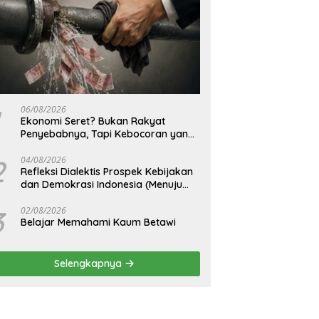
06/08/2026
Ekonomi Seret? Bukan Rakyat
Penyebabnya, Tapi Kebocoran yang
Tak Pernah Ditutup.
2
04/08/2026
Refleksi Dialektis Prospek Kebijakan
dan Demokrasi Indonesia (Menuju
Peringatan Hari Kemerdekaan
Republik Indonesia)
3
02/08/2026
Belajar Memahami Kaum Betawi
Selengkapnya