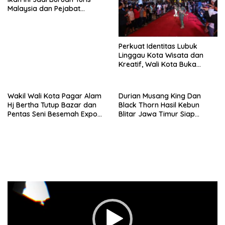
Malaysia dan Pejabat
Daerah
Perkuat Identitas Lubuk
Linggau Kota Wisata dan
Kreatif, Wali Kota Buka
Silampari Night Carnival
2025
Wakil Wali Kota Pagar Alam
Durian Musang King Dan
Hj Bertha Tutup Bazar dan
Black Thorn Hasil Kebun
Pentas Seni Besemah Expo
Blitar Jawa Timur Siap
ke-XXI
Menggebrak Pasar Dunia
Pemutar
Video