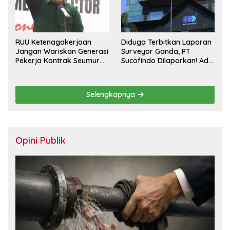
RUU Ketenagakerjaan
Diduga Terbitkan Laporan
Jangan Wariskan Generasi
Surveyor Ganda, PT
Pekerja Kontrak Seumur
Sucofindo Dilaporkan! Ada
Hidup
Desakan Copot Total
Direksi dan Komisaris
Selengkapnya
Opini Publik