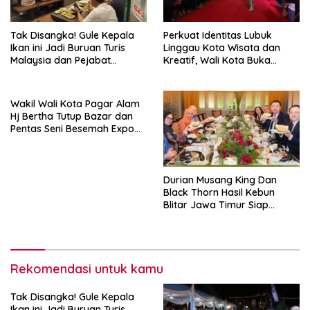
Tak Disangka! Gule Kepala
Perkuat Identitas Lubuk
Ikan ini Jadi Buruan Turis
Linggau Kota Wisata dan
Malaysia dan Pejabat
Kreatif, Wali Kota Buka
Daerah
Silampari Night Carnival
2025
Wakil Wali Kota Pagar Alam
Hj Bertha Tutup Bazar dan
Pentas Seni Besemah Expo
ke-XXI
Durian Musang King Dan
Black Thorn Hasil Kebun
Blitar Jawa Timur Siap
Menggebrak Pasar Dunia
Rekomendasi untuk kamu
Tak Disangka! Gule Kepala
Ikan ini Jadi Buruan Turis