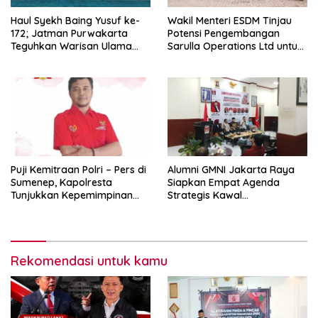
Haul Syekh Baing Yusuf ke-
Wakil Menteri ESDM Tinjau
172; Jatman Purwakarta
Potensi Pengembangan
Teguhkan Warisan Ulama
Sarulla Operations Ltd untuk
dan Sanad Keilmuan Islam
Perkuat Ketahanan Energi
Nusantara.
Nasional
Puji Kemitraan Polri – Pers di
Alumni GMNI Jakarta Raya
Sumenep, Kapolresta
Siapkan Empat Agenda
Tunjukkan Kepemimpinan
Strategis Kawal
Humanis, Begini Kata Ketua
Pemerintahan Pramono-
PWRI JATIM
Rano, Dorong Jakarta Tetap
Jadi Ibu Kota
Rekomendasi untuk kamu