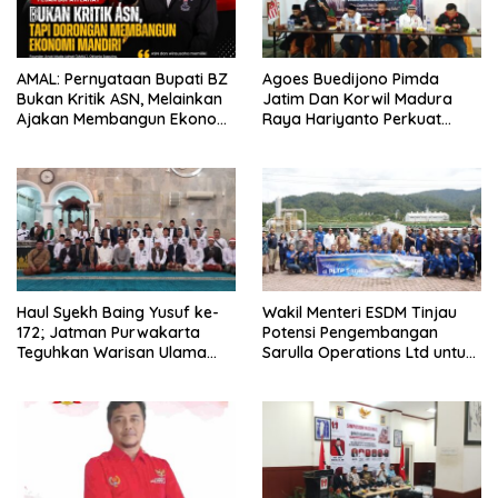
AMAL: Pernyataan Bupati BZ
Agoes Buedijono Pimda
Bukan Kritik ASN, Melainkan
Jatim Dan Korwil Madura
Ajakan Membangun Ekonomi
Raya Hariyanto Perkuat
Mandiri
Konsolidasi PKN, Targetkan
Raih Kursi Legislatif
Haul Syekh Baing Yusuf ke-
Wakil Menteri ESDM Tinjau
172; Jatman Purwakarta
Potensi Pengembangan
Teguhkan Warisan Ulama
Sarulla Operations Ltd untuk
dan Sanad Keilmuan Islam
Perkuat Ketahanan Energi
Nusantara.
Nasional