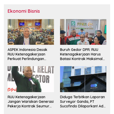
Ekonomi Bisnis
ASPEK Indonesia Desak
Buruh Gedor DPR: RUU
RUU Ketenagakerjaan
Ketenagakerjaan Harus
Perkuat Perlindungan
Batasi Kontrak Maksimal
Pekerja dan Jamin Hak
Setahun dan Pulihkan Upah
Pesangon
Berbasis KHL
RUU Ketenagakerjaan
Diduga Terbitkan Laporan
Jangan Wariskan Generasi
Surveyor Ganda, PT
Pekerja Kontrak Seumur
Sucofindo Dilaporkan! Ada
Hidup
Desakan Copot Total