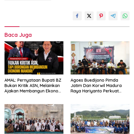
Baca Juga
AMAL: Pernyataan Bupati BZ
Agoes Buedijono Pimda
Bukan Kritik ASN, Melainkan
Jatim Dan Korwil Madura
Ajakan Membangun Ekonomi
Raya Hariyanto Perkuat
Mandiri
Konsolidasi PKN, Targetkan
Raih Kursi Legislatif