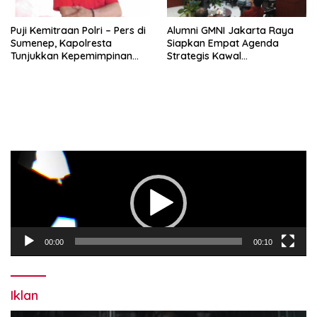
Puji Kemitraan Polri – Pers di
Alumni GMNI Jakarta Raya
Sumenep, Kapolresta
Siapkan Empat Agenda
Tunjukkan Kepemimpinan
Strategis Kawal
Humanis, Begini Kata Ketua
Pemerintahan Pramono-
PWRI JATIM
Rano, Dorong Jakarta Tetap
Jadi Ibu Kota
Pemutar
Video
00:00
00:10
Iklan