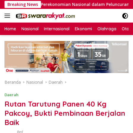
Langsung
itektur Perekonomian Nasional dalam Peluncuran Buku Soemitr
Breaking News
ke
konten
Home
Nasional
Internasional
Ekonomi
Olahraga
Otom
Beranda
Nasional
Daerah
Daerah
Rutan Tarutung Panen 40 Kg
Pakcoy, Bukti Pembinaan Berjalan
Baik
Red