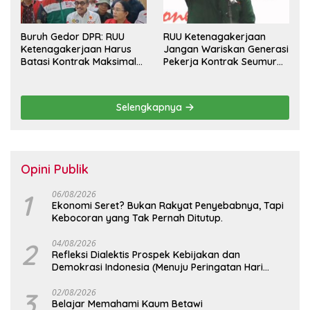
Buruh Gedor DPR: RUU
RUU Ketenagakerjaan
Ketenagakerjaan Harus
Jangan Wariskan Generasi
Batasi Kontrak Maksimal
Pekerja Kontrak Seumur
Setahun dan Pulihkan Upah
Hidup
Berbasis KHL
Selengkapnya
Opini Publik
1
06/08/2026
Ekonomi Seret? Bukan Rakyat Penyebabnya, Tapi
Kebocoran yang Tak Pernah Ditutup.
2
04/08/2026
Refleksi Dialektis Prospek Kebijakan dan
Demokrasi Indonesia (Menuju Peringatan Hari
Kemerdekaan Republik Indonesia)
3
02/08/2026
Belajar Memahami Kaum Betawi