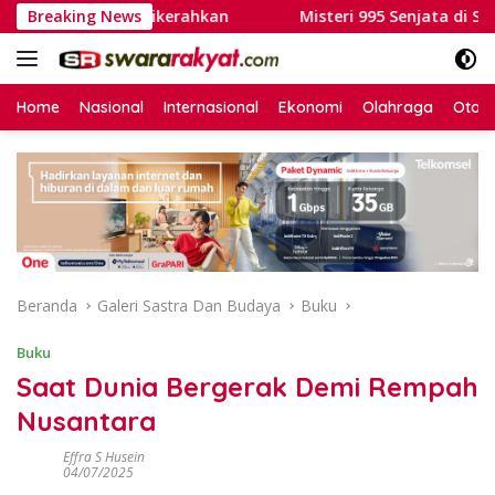
Langsung
el Damkar Dikerahkan
Breaking News
Misteri 995 Senjata di Sekolah 
ke
konten
Home
Nasional
Internasional
Ekonomi
Olahraga
Otom
Beranda
Galeri Sastra Dan Budaya
Buku
Buku
Saat Dunia Bergerak Demi Rempah
Nusantara
Effra S Husein
04/07/2025