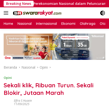
Langsung
tektur Perekonomian Nasional dalam Peluncuran Buku Soemitro
Breaking News
ke
konten
Home
Nasional
Internasional
Ekonomi
Olahraga
Otom
Beranda
Nasional
Opini
Opini
Sekali klik, Ribuan Turun. Sekali
Blokir, Jutaan Marah
Effra S Husein
11/09/2025