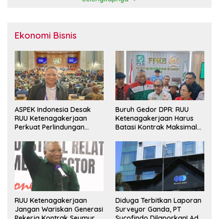
Ekonomi Bisnis
ASPEK Indonesia Desak
Buruh Gedor DPR: RUU
RUU Ketenagakerjaan
Ketenagakerjaan Harus
Perkuat Perlindungan
Batasi Kontrak Maksimal
Pekerja dan Jamin Hak
Setahun dan Pulihkan Upah
Pesangon
Berbasis KHL
RUU Ketenagakerjaan
Diduga Terbitkan Laporan
Jangan Wariskan Generasi
Surveyor Ganda, PT
Pekerja Kontrak Seumur
Sucofindo Dilaporkan! Ada