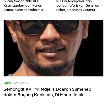
Buruh Gedor DPR: RUU
RUU Ketenagakerjaan
Ketenagakerjaan Harus
Jangan Wariskan Generasi
Batasi Kontrak Maksimal
Pekerja Kontrak Seumur
Setahun dan Pulihkan Upah
Hidup
Berbasis KHL
Opini
12/04/2025
Semangat KAHMI: Majelis Daerah Sumenep
dalam Bayang Kebisuan, Di Mana Jejak
Semangat Organisasi KAHMI