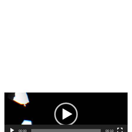
Pemutar
Video
00:00
00:10