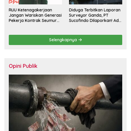
RUU Ketenagakerjaan
Diduga Terbitkan Laporan
Jangan Wariskan Generasi
Surveyor Ganda, PT
Pekerja Kontrak Seumur
Sucofindo Dilaporkan! Ada
Hidup
Desakan Copot Total
Direksi dan Komisaris
Selengkapnya
Opini Publik