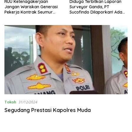
enagakerjaan
Diduga Terbitkan Laporan
ASPEK Ind
ariskan Generasi
Surveyor Ganda, PT
Ketenaga
Kontrak Seumur
Sucofindo Dilaporkan! Ada
Menjadi Ti
Desakan Copot Total Direksi
Perlindun
dan Komisaris
Tokoh
31/12/2024
Segudang Prestasi Kapolres Muda