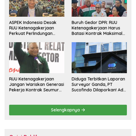
ASPEK Indonesia Desak
Buruh Gedor DPR: RUU
RUU Ketenagakerjaan
Ketenagakerjaan Harus
Perkuat Perlindungan
Batasi Kontrak Maksimal
Pekerja dan Jamin Hak
Setahun dan Pulihkan Upah
Pesangon
Berbasis KHL
RUU Ketenagakerjaan
Diduga Terbitkan Laporan
Jangan Wariskan Generasi
Surveyor Ganda, PT
Pekerja Kontrak Seumur
Sucofindo Dilaporkan! Ada
Hidup
Desakan Copot Total
Direksi dan Komisaris
Selengkapnya