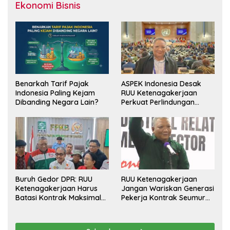
Ekonomi Bisnis
Benarkah Tarif Pajak
ASPEK Indonesia Desak
Indonesia Paling Kejam
RUU Ketenagakerjaan
Dibanding Negara Lain?
Perkuat Perlindungan
Pekerja dan Jamin Hak
Pesangon
Buruh Gedor DPR: RUU
RUU Ketenagakerjaan
Ketenagakerjaan Harus
Jangan Wariskan Generasi
Batasi Kontrak Maksimal
Pekerja Kontrak Seumur
Setahun dan Pulihkan Upah
Hidup
Berbasis KHL