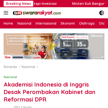
Langsung
ukan Biaya, tapi Investasi
Breaking News
Misteri Kuli Bangunan Kudu
ke
konten
Home
Nasional
Internasional
Ekonomi
Olahraga
Otom
Beranda
Nasional
Nasional
Akademisi Indonesia di Inggris
Desak Perombakan Kabinet dan
Reformasi DPR
Effra S Husein