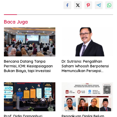
Baca Juga
Bencana Datang Tanpa
Dr. Sutrisno: Pengalihan
Permisi, ICMI: Kesiapsiagaan
Saham Whoosh Berpotensi
Bukan Biaya, tapi Investasi
Memunculkan Persepsi
Special Treatment
Prof. Didin Damanhuri
Pengakuan Dinilai Belum