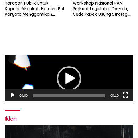
Harapan Publik untuk
Workshop Nasional PKN
Kapolri: Akankah Komjen Pol
Perkuat Legislator Daerah,
Karyoto Menggantikan
Gede Pasek Usung Strategi
Jenderal Listyo Sigit?
“Cape Verde”
Pemutar
Video
00:00
00:10
Iklan