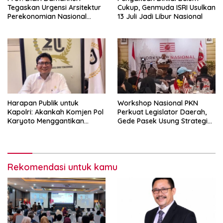
Tegaskan Urgensi Arsitektur
Cukup, Genmuda ISRI Usulkan
Perekonomian Nasional
13 Juli Jadi Libur Nasional
dalam Peluncuran Buku
Soemitro dan Simposium
Nasional
Harapan Publik untuk
Workshop Nasional PKN
Kapolri: Akankah Komjen Pol
Perkuat Legislator Daerah,
Karyoto Menggantikan
Gede Pasek Usung Strategi
Jenderal Listyo Sigit?
“Cape Verde”
Rekomendasi untuk kamu