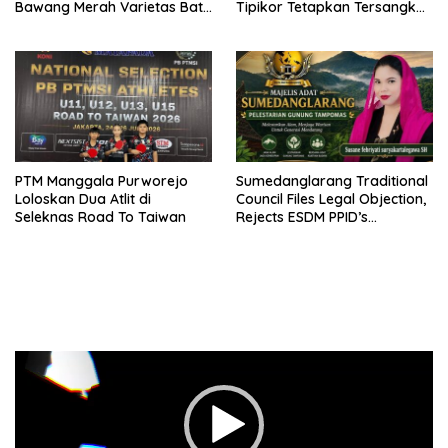
Bawang Merah Varietas Batu
Tipikor Tetapkan Tersangka
Ijo
Baru di Kasus Batu Bara Rp5
Triliun
PTM Manggala Purworejo
Sumedanglarang Traditional
Loloskan Dua Atlit di
Council Files Legal Objection,
Seleknas Road To Taiwan
Rejects ESDM PPID’s
Withholding of Tampomas
Geothermal Documents
Pemutar
Video