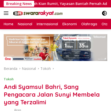
Langsung
 Sekolah Kian Rumit, Yayasan Bantah Pernah Ada Ekskul Menem
Breaking News
ke
konten
Home
Nasional
Internasional
Ekonomi
Olahraga
Otom
Beranda
Nasional
Tokoh
Tokoh
Andi Syamsul Bahri, Sang
Pengacara Jalan Sunyi Membela
yang Terzalimi
Biren