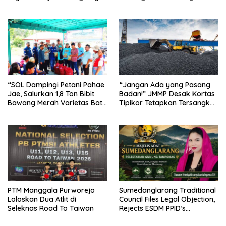
Masyarakat
“SOL Dampingi Petani Pahae
“Jangan Ada yang Pasang
Jae, Salurkan 1,8 Ton Bibit
Badan!” JMMP Desak Kortas
Bawang Merah Varietas Batu
Tipikor Tetapkan Tersangka
Ijo
Baru di Kasus Batu Bara Rp5
Triliun
PTM Manggala Purworejo
Sumedanglarang Traditional
Loloskan Dua Atlit di
Council Files Legal Objection,
Seleknas Road To Taiwan
Rejects ESDM PPID’s
Withholding of Tampomas