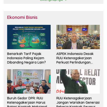
Ekonomi Bisnis
Benarkah Tarif Pajak
ASPEK Indonesia Desak
Indonesia Paling Kejam
RUU Ketenagakerjaan
Dibanding Negara Lain?
Perkuat Perlindungan
Pekerja dan Jamin Hak
Pesangon
Buruh Gedor DPR: RUU
RUU Ketenagakerjaan
Ketenagakerjaan Harus
Jangan Wariskan Generasi
Batasi Kontrak Maksimal
Pekerja Kontrak Seumur