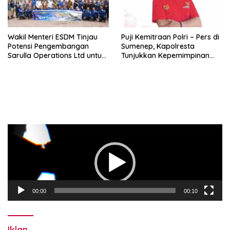
Wakil Menteri ESDM Tinjau
Puji Kemitraan Polri – Pers di
Potensi Pengembangan
Sumenep, Kapolresta
Sarulla Operations Ltd untuk
Tunjukkan Kepemimpinan
Perkuat Ketahanan Energi
Humanis, Begini Kata Ketua
Nasional
PWRI JATIM
Pemutar
Video
00:00
00:10
Iklan