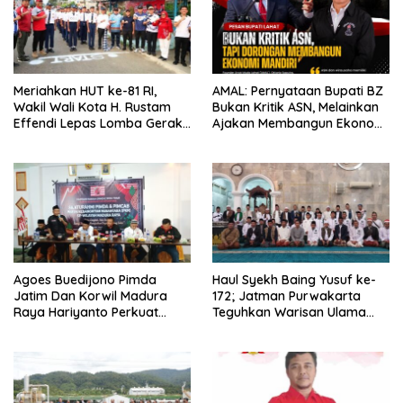
Meriahkan HUT ke-81 RI,
AMAL: Pernyataan Bupati BZ
Wakil Wali Kota H. Rustam
Bukan Kritik ASN, Melainkan
Effendi Lepas Lomba Gerak
Ajakan Membangun Ekonomi
Jalan
Mandiri
Agoes Buedijono Pimda
Haul Syekh Baing Yusuf ke-
Jatim Dan Korwil Madura
172; Jatman Purwakarta
Raya Hariyanto Perkuat
Teguhkan Warisan Ulama
Konsolidasi PKN, Targetkan
dan Sanad Keilmuan Islam
Raih Kursi Legislatif
Nusantara.