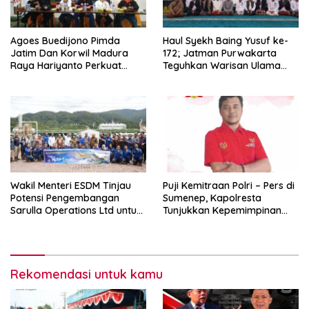
Agoes Buedijono Pimda
Haul Syekh Baing Yusuf ke-
Jatim Dan Korwil Madura
172; Jatman Purwakarta
Raya Hariyanto Perkuat
Teguhkan Warisan Ulama
Konsolidasi PKN, Targetkan
dan Sanad Keilmuan Islam
Raih Kursi Legislatif
Nusantara.
Wakil Menteri ESDM Tinjau
Puji Kemitraan Polri – Pers di
Potensi Pengembangan
Sumenep, Kapolresta
Sarulla Operations Ltd untuk
Tunjukkan Kepemimpinan
Perkuat Ketahanan Energi
Humanis, Begini Kata Ketua
Nasional
PWRI JATIM
Rekomendasi untuk kamu