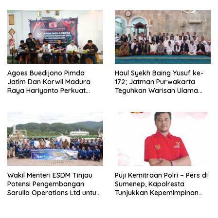
Agoes Buedijono Pimda
Haul Syekh Baing Yusuf ke-
Jatim Dan Korwil Madura
172; Jatman Purwakarta
Raya Hariyanto Perkuat
Teguhkan Warisan Ulama
Konsolidasi PKN, Targetkan
dan Sanad Keilmuan Islam
Raih Kursi Legislatif
Nusantara.
Wakil Menteri ESDM Tinjau
Puji Kemitraan Polri – Pers di
Potensi Pengembangan
Sumenep, Kapolresta
Sarulla Operations Ltd untuk
Tunjukkan Kepemimpinan
Perkuat Ketahanan Energi
Humanis, Begini Kata Ketua
Nasional
PWRI JATIM