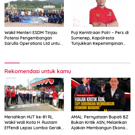
Wakil Menteri ESDM Tinjau
Puji Kemitraan Polri – Pers di
Potensi Pengembangan
Sumenep, Kapolresta
Sarulla Operations Ltd untuk
Tunjukkan Kepemimpinan
Perkuat Ketahanan Energi
Humanis, Begini Kata Ketua
Nasional
PWRI JATIM
Rekomendasi untuk kamu
Meriahkan HUT ke-81 RI,
AMAL: Pernyataan Bupati BZ
Wakil Wali Kota H. Rustam
Bukan Kritik ASN, Melainkan
Effendi Lepas Lomba Gerak
Ajakan Membangun Ekonomi
Jalan
Mandiri