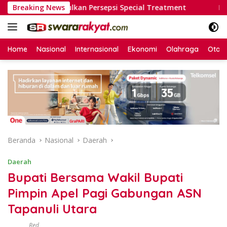
Langsung
emunculkan Persepsi Special Treatment
Breaking News
Heboh Penangk
ke
konten
Home
Nasional
Internasional
Ekonomi
Olahraga
Otom
Beranda
Nasional
Daerah
Daerah
Bupati Bersama Wakil Bupati
Pimpin Apel Pagi Gabungan ASN
Tapanuli Utara
Red