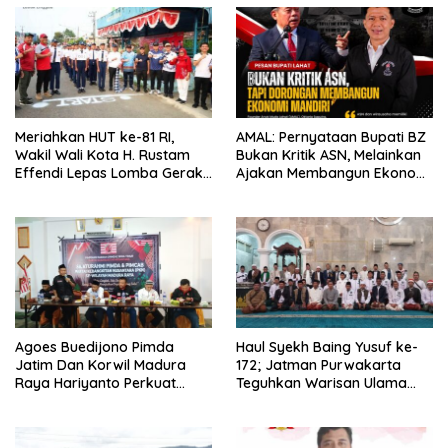
Meriahkan HUT ke-81 RI,
AMAL: Pernyataan Bupati BZ
Wakil Wali Kota H. Rustam
Bukan Kritik ASN, Melainkan
Effendi Lepas Lomba Gerak
Ajakan Membangun Ekonomi
Jalan
Mandiri
Agoes Buedijono Pimda
Haul Syekh Baing Yusuf ke-
Jatim Dan Korwil Madura
172; Jatman Purwakarta
Raya Hariyanto Perkuat
Teguhkan Warisan Ulama
Konsolidasi PKN, Targetkan
dan Sanad Keilmuan Islam
Raih Kursi Legislatif
Nusantara.