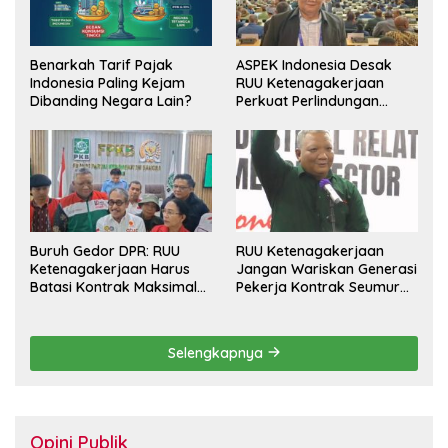
Benarkah Tarif Pajak
ASPEK Indonesia Desak
Indonesia Paling Kejam
RUU Ketenagakerjaan
Dibanding Negara Lain?
Perkuat Perlindungan
Pekerja dan Jamin Hak
Pesangon
Buruh Gedor DPR: RUU
RUU Ketenagakerjaan
Ketenagakerjaan Harus
Jangan Wariskan Generasi
Batasi Kontrak Maksimal
Pekerja Kontrak Seumur
Setahun dan Pulihkan Upah
Hidup
Berbasis KHL
Selengkapnya
Opini Publik