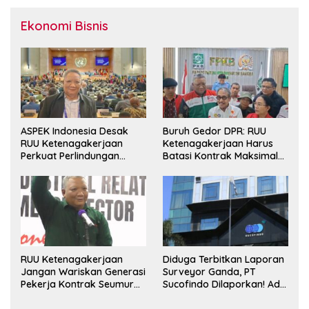
Ekonomi Bisnis
ASPEK Indonesia Desak
Buruh Gedor DPR: RUU
RUU Ketenagakerjaan
Ketenagakerjaan Harus
Perkuat Perlindungan
Batasi Kontrak Maksimal
Pekerja dan Jamin Hak
Setahun dan Pulihkan Upah
Pesangon
Berbasis KHL
RUU Ketenagakerjaan
Diduga Terbitkan Laporan
Jangan Wariskan Generasi
Surveyor Ganda, PT
Pekerja Kontrak Seumur
Sucofindo Dilaporkan! Ada
Hidup
Desakan Copot Total
Direksi dan Komisaris