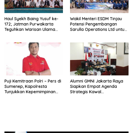
Haul Syekh Baing Yusuf ke-
Wakil Menteri ESDM Tinjau
172; Jatman Purwakarta
Potensi Pengembangan
Teguhkan Warisan Ulama
Sarulla Operations Ltd untuk
dan Sanad Keilmuan Islam
Perkuat Ketahanan Energi
Nusantara.
Nasional
Puji Kemitraan Polri – Pers di
Alumni GMNI Jakarta Raya
Sumenep, Kapolresta
Siapkan Empat Agenda
Tunjukkan Kepemimpinan
Strategis Kawal
Humanis, Begini Kata Ketua
Pemerintahan Pramono-
PWRI JATIM
Rano, Dorong Jakarta Tetap
Jadi Ibu Kota