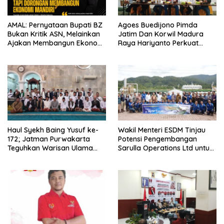
AMAL: Pernyataan Bupati BZ
Agoes Buedijono Pimda
Bukan Kritik ASN, Melainkan
Jatim Dan Korwil Madura
Ajakan Membangun Ekonomi
Raya Hariyanto Perkuat
Mandiri
Konsolidasi PKN, Targetkan
Raih Kursi Legislatif
Haul Syekh Baing Yusuf ke-
Wakil Menteri ESDM Tinjau
172; Jatman Purwakarta
Potensi Pengembangan
Teguhkan Warisan Ulama
Sarulla Operations Ltd untuk
dan Sanad Keilmuan Islam
Perkuat Ketahanan Energi
Nusantara.
Nasional