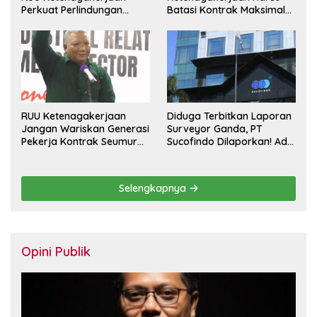
Perkuat Perlindungan
Batasi Kontrak Maksimal
Pekerja dan Jamin Hak
Setahun dan Pulihkan Upah
Pesangon
Berbasis KHL
RUU Ketenagakerjaan
Diduga Terbitkan Laporan
Jangan Wariskan Generasi
Surveyor Ganda, PT
Pekerja Kontrak Seumur
Sucofindo Dilaporkan! Ada
Hidup
Desakan Copot Total
Direksi dan Komisaris
Selengkapnya
Opini Publik