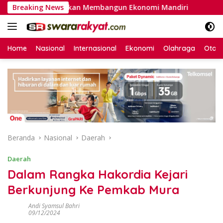
Langsung
lainkan Ajakan Membangun Ekonomi Mandiri
Breaking News
Refleksi D
ke
konten
Home
Nasional
Internasional
Ekonomi
Olahraga
Otom
Beranda
Nasional
Daerah
Daerah
Dalam Rangka Hakordia Kejari
Berkunjung Ke Pemkab Mura
Andi Syamsul Bahri
09/12/2024