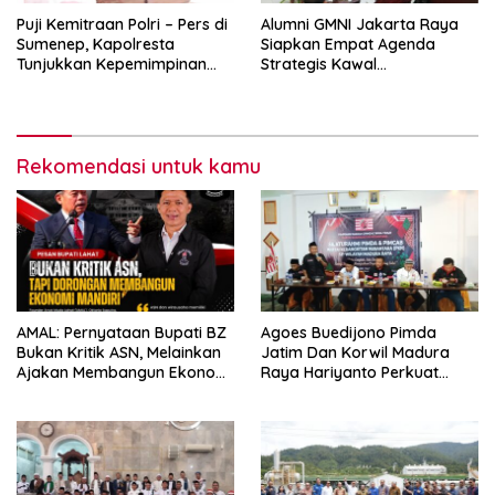
Puji Kemitraan Polri – Pers di
Alumni GMNI Jakarta Raya
Sumenep, Kapolresta
Siapkan Empat Agenda
Tunjukkan Kepemimpinan
Strategis Kawal
Humanis, Begini Kata Ketua
Pemerintahan Pramono-
PWRI JATIM
Rano, Dorong Jakarta Tetap
Jadi Ibu Kota
Rekomendasi untuk kamu
AMAL: Pernyataan Bupati BZ
Agoes Buedijono Pimda
Bukan Kritik ASN, Melainkan
Jatim Dan Korwil Madura
Ajakan Membangun Ekonomi
Raya Hariyanto Perkuat
Mandiri
Konsolidasi PKN, Targetkan
Raih Kursi Legislatif