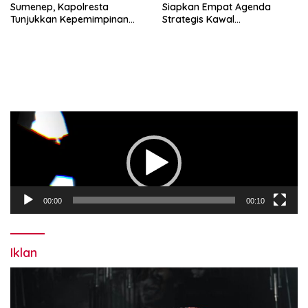
Sumenep, Kapolresta
Siapkan Empat Agenda
Tunjukkan Kepemimpinan
Strategis Kawal
Humanis, Begini Kata Ketua
Pemerintahan Pramono-
PWRI JATIM
Rano, Dorong Jakarta Tetap
Jadi Ibu Kota
Pemutar
Video
00:00
00:10
Iklan