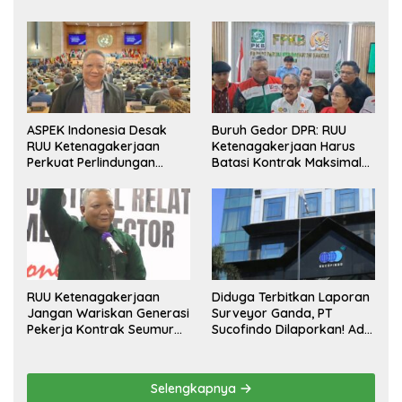
ASPEK Indonesia Desak
Buruh Gedor DPR: RUU
RUU Ketenagakerjaan
Ketenagakerjaan Harus
Perkuat Perlindungan
Batasi Kontrak Maksimal
Pekerja dan Jamin Hak
Setahun dan Pulihkan Upah
Pesangon
Berbasis KHL
RUU Ketenagakerjaan
Diduga Terbitkan Laporan
Jangan Wariskan Generasi
Surveyor Ganda, PT
Pekerja Kontrak Seumur
Sucofindo Dilaporkan! Ada
Hidup
Desakan Copot Total
Direksi dan Komisaris
Selengkapnya