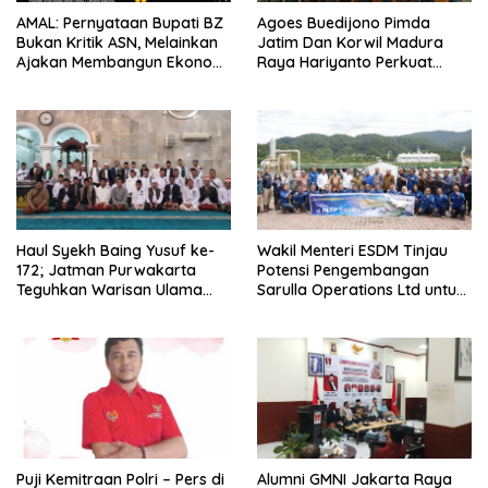
AMAL: Pernyataan Bupati BZ
Agoes Buedijono Pimda
Bukan Kritik ASN, Melainkan
Jatim Dan Korwil Madura
Ajakan Membangun Ekonomi
Raya Hariyanto Perkuat
Mandiri
Konsolidasi PKN, Targetkan
Raih Kursi Legislatif
Haul Syekh Baing Yusuf ke-
Wakil Menteri ESDM Tinjau
172; Jatman Purwakarta
Potensi Pengembangan
Teguhkan Warisan Ulama
Sarulla Operations Ltd untuk
dan Sanad Keilmuan Islam
Perkuat Ketahanan Energi
Nusantara.
Nasional
Puji Kemitraan Polri – Pers di
Alumni GMNI Jakarta Raya