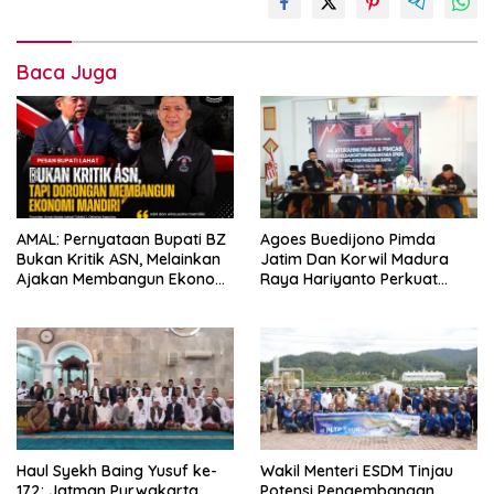
Baca Juga
AMAL: Pernyataan Bupati BZ
Agoes Buedijono Pimda
Bukan Kritik ASN, Melainkan
Jatim Dan Korwil Madura
Ajakan Membangun Ekonomi
Raya Hariyanto Perkuat
Mandiri
Konsolidasi PKN, Targetkan
Raih Kursi Legislatif
Haul Syekh Baing Yusuf ke-
Wakil Menteri ESDM Tinjau
172; Jatman Purwakarta
Potensi Pengembangan