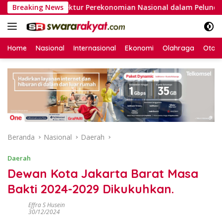
Langsung
si Arsitektur Perekonomian Nasional dalam Peluncuran Buku S
Breaking News
ke
konten
Home
Nasional
Internasional
Ekonomi
Olahraga
Otom
Beranda
Nasional
Daerah
Daerah
Dewan Kota Jakarta Barat Masa
Bakti 2024-2029 Dikukuhkan.
Effra S Husein
30/12/2024