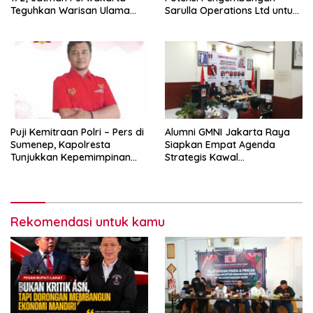
Teguhkan Warisan Ulama
Sarulla Operations Ltd untuk
dan Sanad Keilmuan Islam
Perkuat Ketahanan Energi
Nusantara.
Nasional
Puji Kemitraan Polri – Pers di
Alumni GMNI Jakarta Raya
Sumenep, Kapolresta
Siapkan Empat Agenda
Tunjukkan Kepemimpinan
Strategis Kawal
Humanis, Begini Kata Ketua
Pemerintahan Pramono-
PWRI JATIM
Rano, Dorong Jakarta Tetap
Jadi Ibu Kota
Rekomendasi untuk kamu