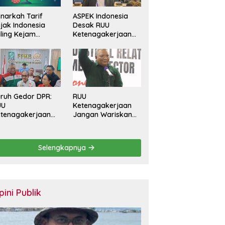
narkah Tarif
ASPEK Indonesia
jak Indonesia
Desak RUU
ling Kejam
Ketenagakerjaan
banding Negara
Perkuat
in?
Perlindungan
Pekerja dan Jamin
Hak Pesangon
ruh Gedor DPR:
RUU
UU
Ketenagakerjaan
tenagakerjaan
Jangan Wariskan
rus Batasi
Generasi Pekerja
ntrak Maksimal
Kontrak Seumur
tahun dan
Hidup
Selengkapnya
lihkan Upah
rbasis KHL
pini Publik