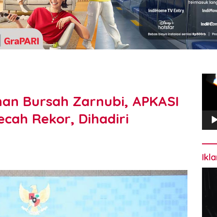
Pem
Vide
an Bursah Zarnubi, APKASI
cah Rekor, Dihadiri
Ikl