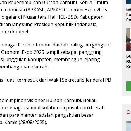
ah kepemimpinan Bursah Zarnubi, Ketua Umum
h Indonesia (APKASI), APKASI Otonomi Expo 2025
Be
Pa
 digelar di Nusantara Hall, ICE-BSD, Kabupaten
Pa
iran langsung Presiden Republik Indonesia,
Di
La
teri kabinet.
sebagai forum otonomi daerah paling bergengsi di
n, Otonomi Expo 2025 tampil sebagai panggung
Bu
si unggulan kabupaten, membangun jejaring
R
 pembangunan daerah.
Ke
Ha
Ko
 luas, termasuk dari Wakil Sekretaris Jenderal PB
Se
Pu
Be
epemimpinan visioner Bursah Zarnubi. Beliau
 sebagai simbol kolaborasi pusat dan daerah.
O
dan para menteri adalah pengakuan besar
a. Kamis (28/08/2025).