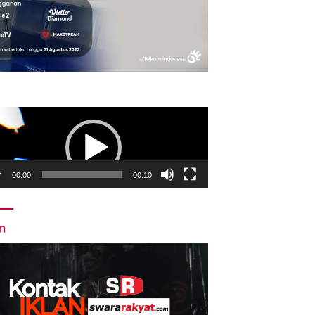
utar
o
00:00
00:10
an