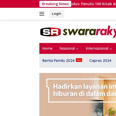
Langsung
 Kuli Bangunan Kudus: Penulis 100 Kitab dan Raih MUI Awards
Breaking News
ke
konten
Login
Home
Nasional
Internasional
Berita Pemilu 2024
Capres 2024