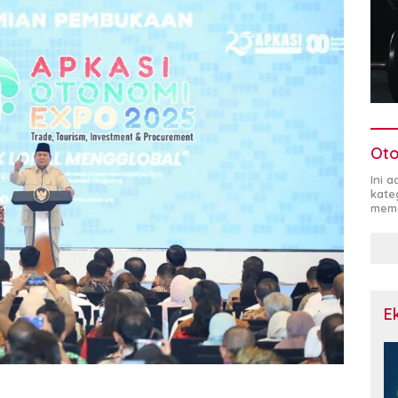
Oto
Ini 
kate
mema
E