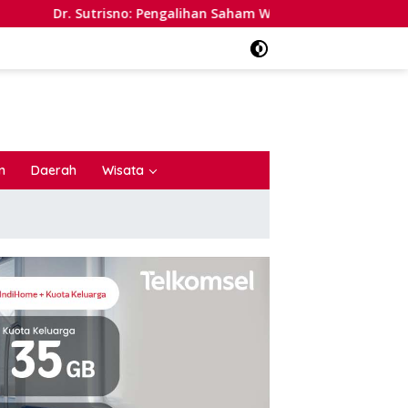
: Pengalihan Saham Whoosh Berpotensi Memunculkan Persepsi S
n
Daerah
Wisata