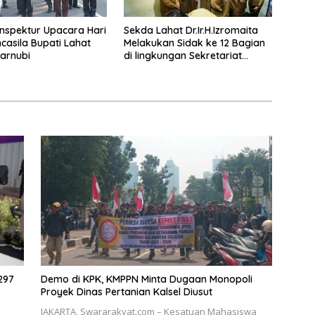
Inspektur Upacara Hari
Sekda Lahat Dr.Ir.H.Izromaita
ncasila Bupati Lahat
Melakukan Sidak ke 12 Bagian
arnubi
di lingkungan Sekretariat
Daerah
297
Demo di KPK, KMPPN Minta Dugaan Monopoli
Proyek Dinas Pertanian Kalsel Diusut
JAKARTA, Swararakyat.com – Kesatuan Mahasiswa