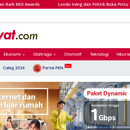
Londo Ireng dan Politik Buka Pintu
Dr. Sutrisno
Ekonomi
Olahraga
Otomotif
Teknologi
Hibura
Caleg 2024
Partai PKN