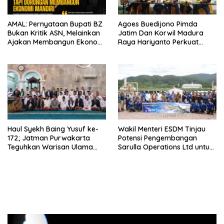
AMAL: Pernyataan Bupati BZ
Agoes Buedijono Pimda
Bukan Kritik ASN, Melainkan
Jatim Dan Korwil Madura
Ajakan Membangun Ekonomi
Raya Hariyanto Perkuat
Mandiri
Konsolidasi PKN, Targetkan
Raih Kursi Legislatif
Haul Syekh Baing Yusuf ke-
Wakil Menteri ESDM Tinjau
172; Jatman Purwakarta
Potensi Pengembangan
Teguhkan Warisan Ulama
Sarulla Operations Ltd untuk
dan Sanad Keilmuan Islam
Perkuat Ketahanan Energi
Nusantara.
Nasional
Pemutar