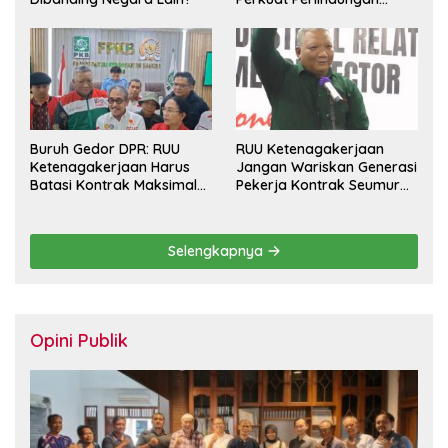
Pekerja dan Jamin Hak
Pesangon
Buruh Gedor DPR: RUU
RUU Ketenagakerjaan
Ketenagakerjaan Harus
Jangan Wariskan Generasi
Batasi Kontrak Maksimal
Pekerja Kontrak Seumur
Setahun dan Pulihkan Upah
Hidup
Berbasis KHL
Selengkapnya
Opini Publik