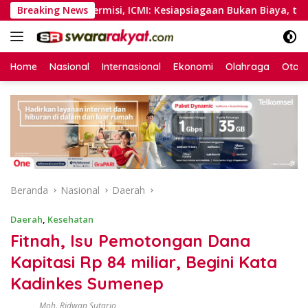
Langsung
 Tanpa Permisi, ICMI: Kesiapsiagaan Bukan Biaya, tapi Investa
Breaking News
ke
konten
Home
Nasional
Internasional
Ekonomi
Olahraga
Otom
Beranda
Nasional
Daerah
Daerah
,
Kesehatan
Fitnah, Isu Pemotongan Dana
Kapitasi Rp 84 miliar, Begini Kata
Kadinkes Sumenep
Moh. Ridwan Sutarjo