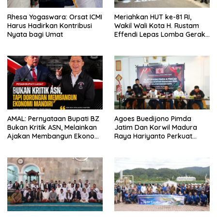
Rhesa Yogaswara: Orsat ICMI
Meriahkan HUT ke-81 RI,
Harus Hadirkan Kontribusi
Wakil Wali Kota H. Rustam
Nyata bagi Umat
Effendi Lepas Lomba Gerak
Jalan
AMAL: Pernyataan Bupati BZ
Agoes Buedijono Pimda
Bukan Kritik ASN, Melainkan
Jatim Dan Korwil Madura
Ajakan Membangun Ekonomi
Raya Hariyanto Perkuat
Mandiri
Konsolidasi PKN, Targetkan
Raih Kursi Legislatif