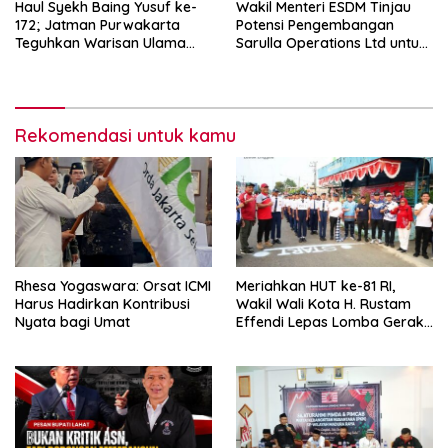
Haul Syekh Baing Yusuf ke-
Wakil Menteri ESDM Tinjau
172; Jatman Purwakarta
Potensi Pengembangan
Teguhkan Warisan Ulama
Sarulla Operations Ltd untuk
dan Sanad Keilmuan Islam
Perkuat Ketahanan Energi
Nusantara.
Nasional
Rekomendasi untuk kamu
Rhesa Yogaswara: Orsat ICMI
Meriahkan HUT ke-81 RI,
Harus Hadirkan Kontribusi
Wakil Wali Kota H. Rustam
Nyata bagi Umat
Effendi Lepas Lomba Gerak
Jalan