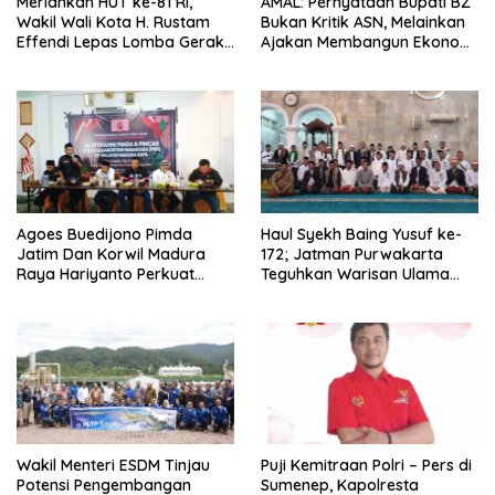
Meriahkan HUT ke-81 RI,
AMAL: Pernyataan Bupati BZ
Wakil Wali Kota H. Rustam
Bukan Kritik ASN, Melainkan
Effendi Lepas Lomba Gerak
Ajakan Membangun Ekonomi
Jalan
Mandiri
Agoes Buedijono Pimda
Haul Syekh Baing Yusuf ke-
Jatim Dan Korwil Madura
172; Jatman Purwakarta
Raya Hariyanto Perkuat
Teguhkan Warisan Ulama
Konsolidasi PKN, Targetkan
dan Sanad Keilmuan Islam
Raih Kursi Legislatif
Nusantara.
Wakil Menteri ESDM Tinjau
Puji Kemitraan Polri – Pers di
Potensi Pengembangan
Sumenep, Kapolresta