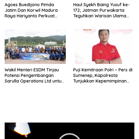
Agoes Buedijono Pimda
Haul Syekh Baing Yusuf ke-
Jatim Dan Korwil Madura
172; Jatman Purwakarta
Raya Hariyanto Perkuat
Teguhkan Warisan Ulama
Konsolidasi PKN, Targetkan
dan Sanad Keilmuan Islam
Raih Kursi Legislatif
Nusantara.
Wakil Menteri ESDM Tinjau
Puji Kemitraan Polri – Pers di
Potensi Pengembangan
Sumenep, Kapolresta
Sarulla Operations Ltd untuk
Tunjukkan Kepemimpinan
Perkuat Ketahanan Energi
Humanis, Begini Kata Ketua
Nasional
PWRI JATIM
Pemutar
Video