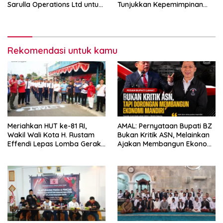
Sarulla Operations Ltd untuk
Tunjukkan Kepemimpinan
Perkuat Ketahanan Energi
Humanis, Begini Kata Ketua
Nasional
PWRI JATIM
Rekomendasi untuk kamu
Meriahkan HUT ke-81 RI,
AMAL: Pernyataan Bupati BZ
Wakil Wali Kota H. Rustam
Bukan Kritik ASN, Melainkan
Effendi Lepas Lomba Gerak
Ajakan Membangun Ekonomi
Jalan
Mandiri