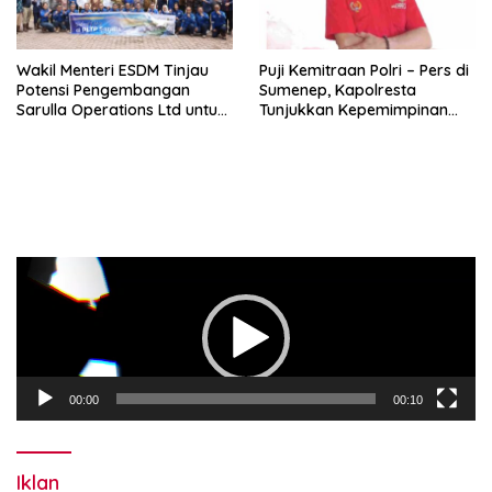
Wakil Menteri ESDM Tinjau
Puji Kemitraan Polri – Pers di
Potensi Pengembangan
Sumenep, Kapolresta
Sarulla Operations Ltd untuk
Tunjukkan Kepemimpinan
Perkuat Ketahanan Energi
Humanis, Begini Kata Ketua
Nasional
PWRI JATIM
Pemutar
Video
00:00
00:10
Iklan