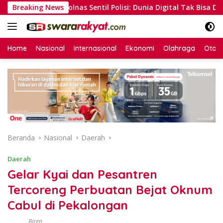
Langsung
t, Kompolnas Sentil Polisi: Dunia Digital Tak Bisa Disamaka
Breaking News
ke
konten
Home
Nasional
Internasional
Ekonomi
Olahraga
Otom
Beranda
Nasional
Daerah
Daerah
Gelar Kyai dan Pesantren
Tercoreng Perbuatan Bejat Oknum
Cabul di Pekalongan
Biren