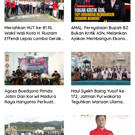
Meriahkan HUT ke-81 RI,
AMAL: Pernyataan Bupati BZ
Wakil Wali Kota H. Rustam
Bukan Kritik ASN, Melainkan
Effendi Lepas Lomba Gerak
Ajakan Membangun Ekonomi
Jalan
Mandiri
Agoes Buedijono Pimda
Haul Syekh Baing Yusuf ke-
Jatim Dan Korwil Madura
172; Jatman Purwakarta
Raya Hariyanto Perkuat
Teguhkan Warisan Ulama
Konsolidasi PKN, Targetkan
dan Sanad Keilmuan Islam
Raih Kursi Legislatif
Nusantara.