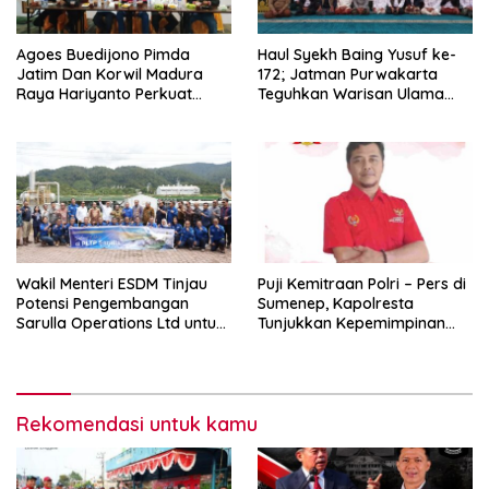
Agoes Buedijono Pimda
Haul Syekh Baing Yusuf ke-
Jatim Dan Korwil Madura
172; Jatman Purwakarta
Raya Hariyanto Perkuat
Teguhkan Warisan Ulama
Konsolidasi PKN, Targetkan
dan Sanad Keilmuan Islam
Raih Kursi Legislatif
Nusantara.
Wakil Menteri ESDM Tinjau
Puji Kemitraan Polri – Pers di
Potensi Pengembangan
Sumenep, Kapolresta
Sarulla Operations Ltd untuk
Tunjukkan Kepemimpinan
Perkuat Ketahanan Energi
Humanis, Begini Kata Ketua
Nasional
PWRI JATIM
Rekomendasi untuk kamu