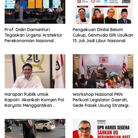
Prof. Didin Damanhuri
Pengakuan Dinilai Belum
Tegaskan Urgensi Arsitektur
Cukup, Genmuda ISRI Usulkan
Perekonomian Nasional
13 Juli Jadi Libur Nasional
dalam Peluncuran Buku
Soemitro dan Simposium
Nasional
Harapan Publik untuk
Workshop Nasional PKN
Kapolri: Akankah Komjen Pol
Perkuat Legislator Daerah,
Karyoto Menggantikan
Gede Pasek Usung Strategi
Jenderal Listyo Sigit?
“Cape Verde”