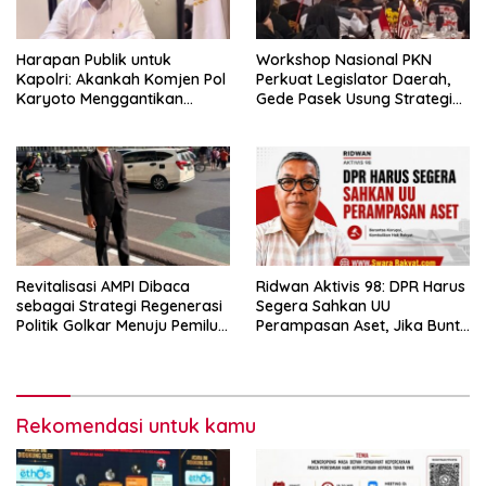
Harapan Publik untuk
Workshop Nasional PKN
Kapolri: Akankah Komjen Pol
Perkuat Legislator Daerah,
Karyoto Menggantikan
Gede Pasek Usung Strategi
Jenderal Listyo Sigit?
“Cape Verde”
Revitalisasi AMPI Dibaca
Ridwan Aktivis 98: DPR Harus
sebagai Strategi Regenerasi
Segera Sahkan UU
Politik Golkar Menuju Pemilu
Perampasan Aset, Jika Buntu
2029
Presiden Diminta Terbitkan
Perppu
Rekomendasi untuk kamu