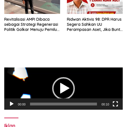
Revitalisasi AMPI Dibaca
Ridwan Aktivis 98: DPR Harus
sebagai Strategi Regenerasi
Segera Sahkan UU
Politik Golkar Menuju Pemilu
Perampasan Aset, Jika Buntu
2029
Presiden Diminta Terbitkan
Perppu
Pemutar
Video
00:00
00:10
Iklan