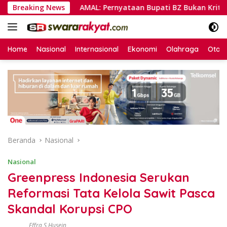
Langsung
l
Breaking News
AMAL: Pernyataan Bupati BZ Bukan Kritik ASN, Mela
ke
konten
Home
Nasional
Internasional
Ekonomi
Olahraga
Otom
Beranda
Nasional
Nasional
Greenpress Indonesia Serukan
Reformasi Tata Kelola Sawit Pasca
Skandal Korupsi CPO
Effra S Husein