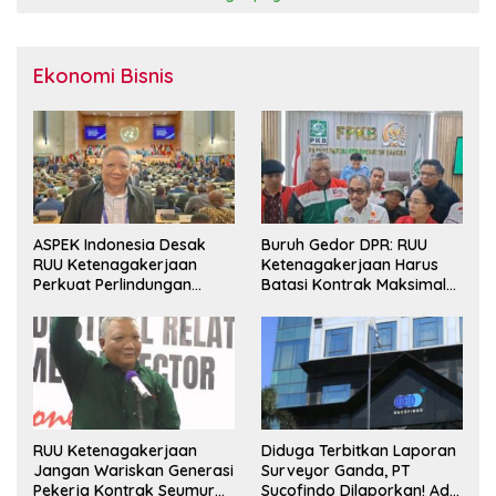
Ekonomi Bisnis
ASPEK Indonesia Desak
Buruh Gedor DPR: RUU
RUU Ketenagakerjaan
Ketenagakerjaan Harus
Perkuat Perlindungan
Batasi Kontrak Maksimal
Pekerja dan Jamin Hak
Setahun dan Pulihkan Upah
Pesangon
Berbasis KHL
RUU Ketenagakerjaan
Diduga Terbitkan Laporan
Jangan Wariskan Generasi
Surveyor Ganda, PT
Pekerja Kontrak Seumur
Sucofindo Dilaporkan! Ada