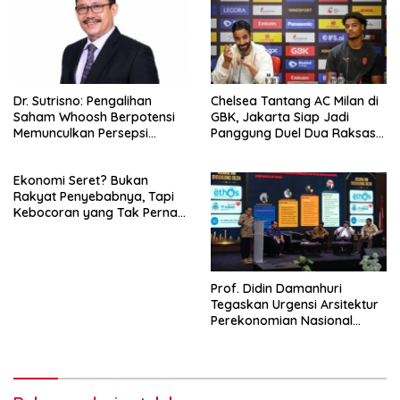
Dr. Sutrisno: Pengalihan
Chelsea Tantang AC Milan di
Saham Whoosh Berpotensi
GBK, Jakarta Siap Jadi
Memunculkan Persepsi
Panggung Duel Dua Raksasa
Special Treatment
Eropa
Ekonomi Seret? Bukan
Rakyat Penyebabnya, Tapi
Kebocoran yang Tak Pernah
Ditutup.
Prof. Didin Damanhuri
Tegaskan Urgensi Arsitektur
Perekonomian Nasional
dalam Peluncuran Buku
Soemitro dan Simposium
Nasional