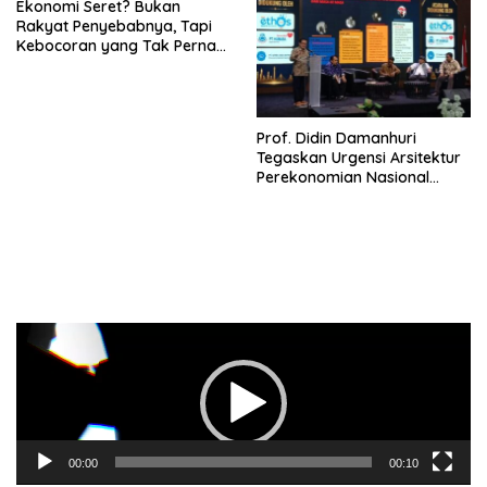
Ekonomi Seret? Bukan
Rakyat Penyebabnya, Tapi
Kebocoran yang Tak Pernah
Ditutup.
Prof. Didin Damanhuri
Tegaskan Urgensi Arsitektur
Perekonomian Nasional
dalam Peluncuran Buku
Soemitro dan Simposium
Nasional
Pemutar
Video
00:00
00:10