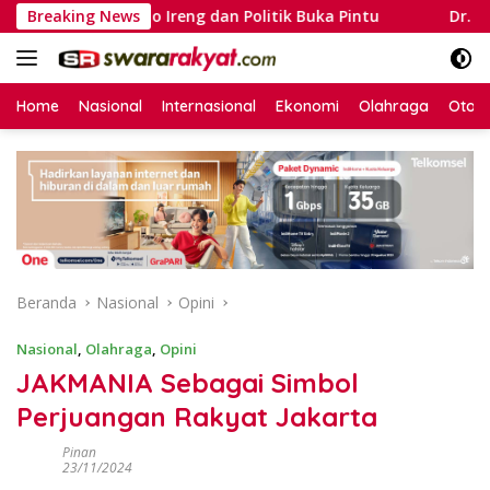
Langsung
ondo Ireng dan Politik Buka Pintu
Breaking News
Dr. Sutrisno: Penga
ke
konten
Home
Nasional
Internasional
Ekonomi
Olahraga
Otom
Beranda
Nasional
Opini
Nasional
,
Olahraga
,
Opini
JAKMANIA Sebagai Simbol
Perjuangan Rakyat Jakarta
Pinan
23/11/2024