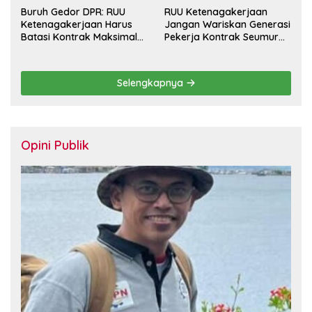
Buruh Gedor DPR: RUU
RUU Ketenagakerjaan
Ketenagakerjaan Harus
Jangan Wariskan Generasi
Batasi Kontrak Maksimal
Pekerja Kontrak Seumur
Setahun dan Pulihkan Upah
Hidup
Berbasis KHL
Selengkapnya
Opini Publik