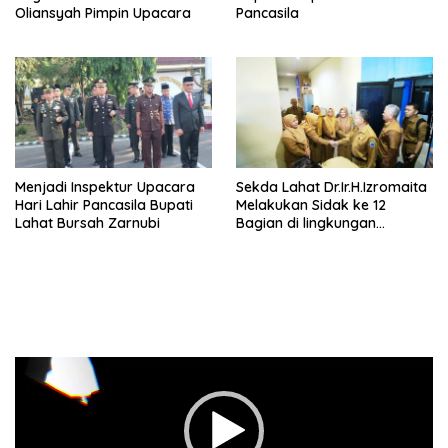
Oliansyah Pimpin Upacara
Pancasila
Menjadi Inspektur Upacara
Sekda Lahat Dr.Ir.H.Izromaita
Hari Lahir Pancasila Bupati
Melakukan Sidak ke 12
Lahat Bursah Zarnubi
Bagian di lingkungan
Sekretariat Daerah
Pemutar
Video