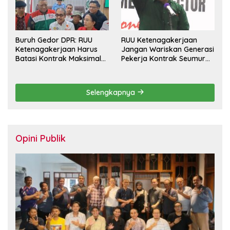
Buruh Gedor DPR: RUU
RUU Ketenagakerjaan
Ketenagakerjaan Harus
Jangan Wariskan Generasi
Batasi Kontrak Maksimal
Pekerja Kontrak Seumur
Setahun dan Pulihkan Upah
Hidup
Berbasis KHL
Selengkapnya
Opini Publik