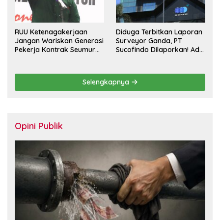
RUU Ketenagakerjaan
Diduga Terbitkan Laporan
Jangan Wariskan Generasi
Surveyor Ganda, PT
Pekerja Kontrak Seumur
Sucofindo Dilaporkan! Ada
Hidup
Desakan Copot Total
Direksi dan Komisaris
Selengkapnya
Opini Publik