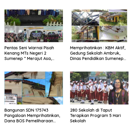
BUDAYA LOKAL
Pentas Seni Warnai Pisah
Memprihatinkan : KBM Aktif,
Kenang MTs Negeri 2
Gedung Sekolah Ambruk,
Sumenep ” Merajut Asa,
Dinas Pendidikan Sumenep
Satukan Rasa, Menjadi
Tidur Pulas
Penerus Bangsa “
Bangunan SDN 175743
280 Sekolah di Taput
Pangaloan Memprihatinkan,
Terapkan Program 5 Hari
Dana BOS Pemeliharaan
Sekolah
Dipertanyakan