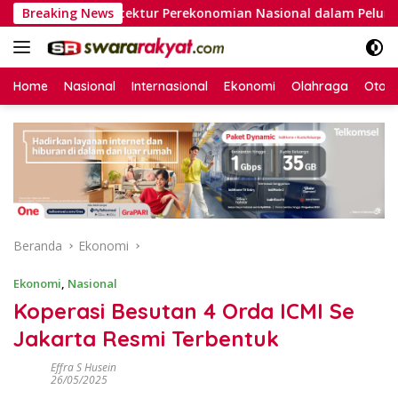
Langsung
nsi Arsitektur Perekonomian Nasional dalam Peluncuran Buku 
Breaking News
ke
konten
Home
Nasional
Internasional
Ekonomi
Olahraga
Otom
Beranda
Ekonomi
Ekonomi
,
Nasional
Koperasi Besutan 4 Orda ICMI Se
Jakarta Resmi Terbentuk
Effra S Husein
26/05/2025