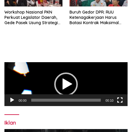
Workshop Nasional PKN
Buruh Gedor DPR: RUU
Perkuat Legislator Daerah,
Ketenagakerjaan Harus
Gede Pasek Usung Strategi
Batasi Kontrak Maksimal
“Cape Verde”
Setahun dan Pulihkan Upah
Berbasis KHL
Pemutar
Video
00:00
00:10
Iklan