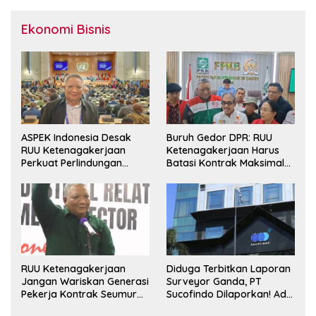
Ekonomi Bisnis
ASPEK Indonesia Desak
Buruh Gedor DPR: RUU
RUU Ketenagakerjaan
Ketenagakerjaan Harus
Perkuat Perlindungan
Batasi Kontrak Maksimal
Pekerja dan Jamin Hak
Setahun dan Pulihkan Upah
Pesangon
Berbasis KHL
RUU Ketenagakerjaan
Diduga Terbitkan Laporan
Jangan Wariskan Generasi
Surveyor Ganda, PT
Pekerja Kontrak Seumur
Sucofindo Dilaporkan! Ada
Hidup
Desakan Copot Total