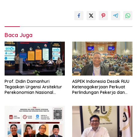
Baca Juga
Prof. Didin Damanhuri
ASPEK Indonesia Desak RUU
Tegaskan Urgensi Arsitektur
Ketenagakerjaan Perkuat
Perekonomian Nasional
Perlindungan Pekerja dan
dalam Peluncuran Buku
Jamin Hak Pesangon
Soemitro dan Simposium
Nasional