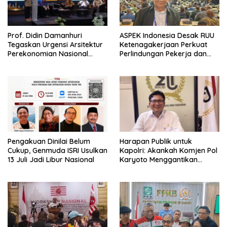
Prof. Didin Damanhuri
ASPEK Indonesia Desak RUU
Tegaskan Urgensi Arsitektur
Ketenagakerjaan Perkuat
Perekonomian Nasional
Perlindungan Pekerja dan
dalam Peluncuran Buku
Jamin Hak Pesangon
Soemitro dan Simposium
Nasional
Pengakuan Dinilai Belum
Harapan Publik untuk
Cukup, Genmuda ISRI Usulkan
Kapolri: Akankah Komjen Pol
13 Juli Jadi Libur Nasional
Karyoto Menggantikan
Jenderal Listyo Sigit?