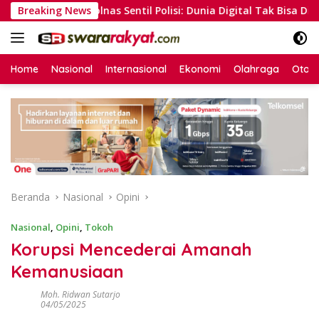
Langsung
ompolnas Sentil Polisi: Dunia Digital Tak Bisa Disamakan de
Breaking News
ke
konten
Home
Nasional
Internasional
Ekonomi
Olahraga
Otom
Beranda
Nasional
Opini
Nasional
,
Opini
,
Tokoh
Korupsi Mencederai Amanah
Kemanusiaan
Moh. Ridwan Sutarjo
04/05/2025