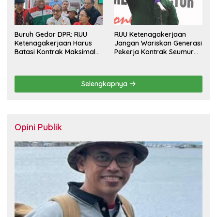
Buruh Gedor DPR: RUU
RUU Ketenagakerjaan
Ketenagakerjaan Harus
Jangan Wariskan Generasi
Batasi Kontrak Maksimal
Pekerja Kontrak Seumur
Setahun dan Pulihkan Upah
Hidup
Berbasis KHL
Selengkapnya
Opini Publik