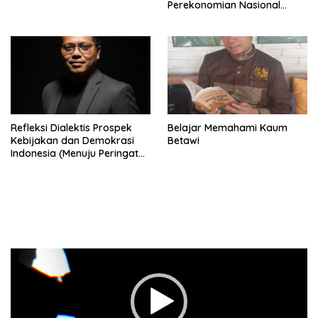
Perekonomian Nasional
dalam Peluncuran Buku
Soemitro dan Simposium
Nasional
Refleksi Dialektis Prospek
Belajar Memahami Kaum
Kebijakan dan Demokrasi
Betawi
Indonesia (Menuju Peringatan
Hari Kemerdekaan Republik
Indonesia)
Pemutar
Video