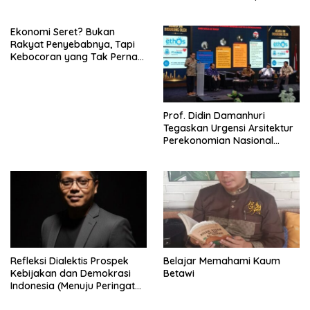
Special Treatment
Ekonomi Seret? Bukan
Rakyat Penyebabnya, Tapi
Kebocoran yang Tak Pernah
Ditutup.
Prof. Didin Damanhuri
Tegaskan Urgensi Arsitektur
Perekonomian Nasional
dalam Peluncuran Buku
Soemitro dan Simposium
Nasional
Refleksi Dialektis Prospek
Belajar Memahami Kaum
Kebijakan dan Demokrasi
Betawi
Indonesia (Menuju Peringatan
Hari Kemerdekaan Republik