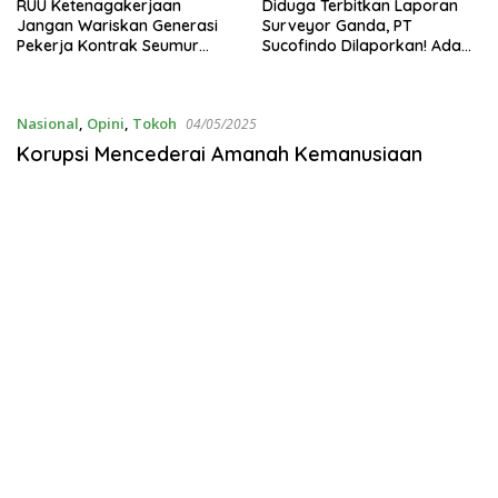
RUU Ketenagakerjaan
Diduga Terbitkan Laporan
Jangan Wariskan Generasi
Surveyor Ganda, PT
Pekerja Kontrak Seumur
Sucofindo Dilaporkan! Ada
Hidup
Desakan Copot Total Direksi
dan Komisaris
Nasional
,
Opini
,
Tokoh
04/05/2025
Korupsi Mencederai Amanah Kemanusiaan