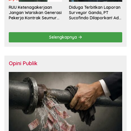
RUU Ketenagakerjaan
Diduga Terbitkan Laporan
Jangan Wariskan Generasi
Surveyor Ganda, PT
Pekerja Kontrak Seumur
Sucofindo Dilaporkan! Ada
Hidup
Desakan Copot Total
Direksi dan Komisaris
Selengkapnya
Opini Publik