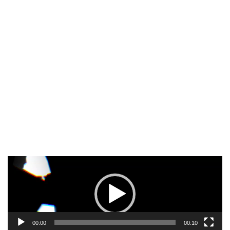
Pemutar
Video
00:00
00:10