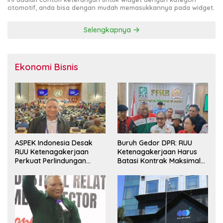
otomotif, anda bisa dengan mudah memasukkannya pada widget.
Selengkapnya
Ekonomi Bisnis
ASPEK Indonesia Desak
Buruh Gedor DPR: RUU
RUU Ketenagakerjaan
Ketenagakerjaan Harus
Perkuat Perlindungan
Batasi Kontrak Maksimal
Pekerja dan Jamin Hak
Setahun dan Pulihkan Upah
Pesangon
Berbasis KHL