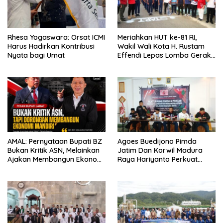
Rhesa Yogaswara: Orsat ICMI
Meriahkan HUT ke-81 RI,
Harus Hadirkan Kontribusi
Wakil Wali Kota H. Rustam
Nyata bagi Umat
Effendi Lepas Lomba Gerak
Jalan
AMAL: Pernyataan Bupati BZ
Agoes Buedijono Pimda
Bukan Kritik ASN, Melainkan
Jatim Dan Korwil Madura
Ajakan Membangun Ekonomi
Raya Hariyanto Perkuat
Mandiri
Konsolidasi PKN, Targetkan
Raih Kursi Legislatif