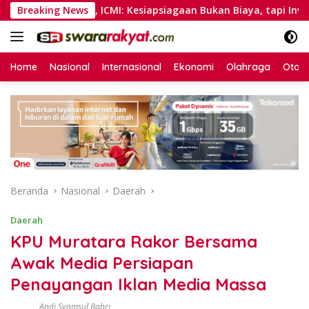
Langsung
pa Permisi, ICMI: Kesiapsiagaan Bukan Biaya, tapi Investasi
Breaking News
ke
konten
Home
Nasional
Internasional
Ekonomi
Olahraga
Otom
Beranda
Nasional
Daerah
Daerah
KPU Muratara Rakor Bersama
Awak Media Persiapan
Penayangan Iklan Media Massa
Andi Syamsul Bahri