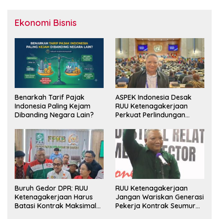
Ekonomi Bisnis
Benarkah Tarif Pajak
ASPEK Indonesia Desak
Indonesia Paling Kejam
RUU Ketenagakerjaan
Dibanding Negara Lain?
Perkuat Perlindungan
Pekerja dan Jamin Hak
Pesangon
Buruh Gedor DPR: RUU
RUU Ketenagakerjaan
Ketenagakerjaan Harus
Jangan Wariskan Generasi
Batasi Kontrak Maksimal
Pekerja Kontrak Seumur
Setahun dan Pulihkan Upah
Hidup