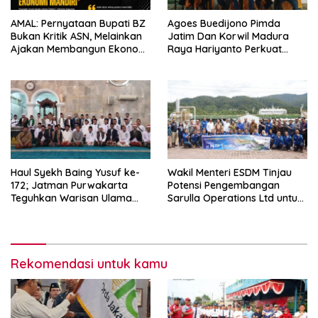
AMAL: Pernyataan Bupati BZ
Agoes Buedijono Pimda
Bukan Kritik ASN, Melainkan
Jatim Dan Korwil Madura
Ajakan Membangun Ekonomi
Raya Hariyanto Perkuat
Mandiri
Konsolidasi PKN, Targetkan
Raih Kursi Legislatif
Haul Syekh Baing Yusuf ke-
Wakil Menteri ESDM Tinjau
172; Jatman Purwakarta
Potensi Pengembangan
Teguhkan Warisan Ulama
Sarulla Operations Ltd untuk
dan Sanad Keilmuan Islam
Perkuat Ketahanan Energi
Nusantara.
Nasional
Rekomendasi untuk kamu