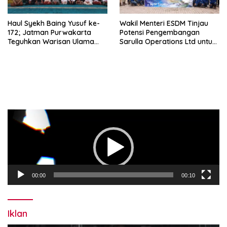
Haul Syekh Baing Yusuf ke-
Wakil Menteri ESDM Tinjau
172; Jatman Purwakarta
Potensi Pengembangan
Teguhkan Warisan Ulama
Sarulla Operations Ltd untuk
dan Sanad Keilmuan Islam
Perkuat Ketahanan Energi
Nusantara.
Nasional
Pemutar
Video
00:00
00:10
Iklan