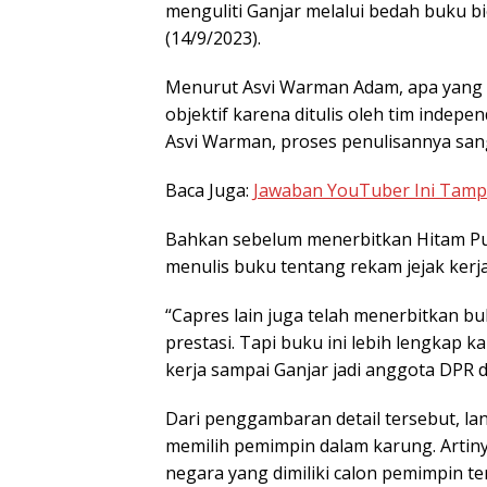
menguliti Ganjar melalui bedah buku bio
(14/9/2023).
Menurut Asvi Warman Adam, apa yang d
objektif karena ditulis oleh tim inde
Asvi Warman, proses penulisannya sanga
Baca Juga:
Jawaban YouTuber Ini Tampa
Bahkan sebelum menerbitkan Hitam Put
menulis buku tentang rekam jejak kerj
“Capres lain juga telah menerbitkan 
prestasi. Tapi buku ini lebih lengkap k
kerja sampai Ganjar jadi anggota DPR d
Dari penggambaran detail tersebut, lan
memilih pemimpin dalam karung. Arti
negara yang dimiliki calon pemimpin te