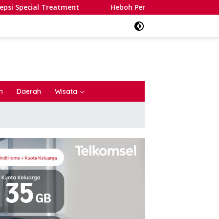
nt
Heboh Penangkapan Dua Warganet, Kompolnas Sentil 
n
Daerah
Wisata