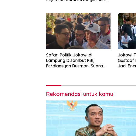
Kosong
Safari Politik Jokowi di
Jokowi T
Lampung Disambut PBI,
Gustaaf 
Ferdiansyah Rusman: Suara
Jadi Ener
Rakyat Harus Menjadi Arah
Perkuat
Pemerintahan Prabowo-Gibran
Rekomendasi untuk kamu