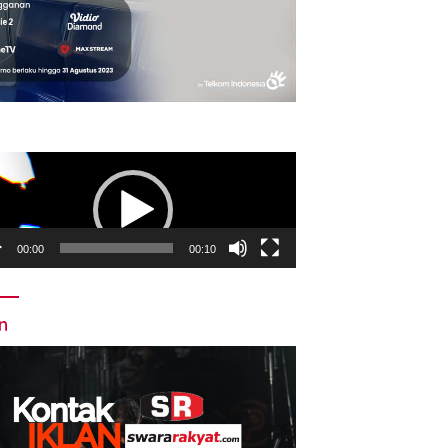
utar
o
00:00
00:10
an