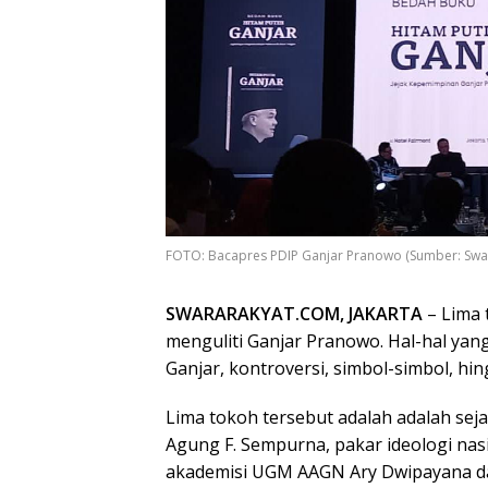
FOTO: Bacapres PDIP Ganjar Pranowo (Sumber: Swa
SWARARAKYAT.COM, JAKARTA
– Lima 
menguliti Ganjar Pranowo. Hal-hal yang d
Ganjar, kontroversi, simbol-simbol, hi
Lima tokoh tersebut adalah adalah se
Agung F. Sempurna, pakar ideologi nas
akademisi UGM AAGN Ary Dwipayana da