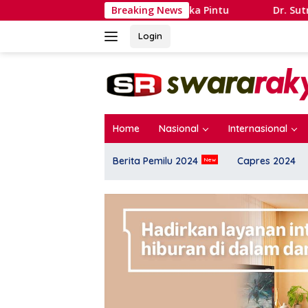
Langsung
eng dan Politik Buka Pintu
Breaking News
Dr. Sutrisno: Pengalihan S
ke
konten
Login
Home
Nasional
Internasional
Berita Pemilu 2024
Capres 2024