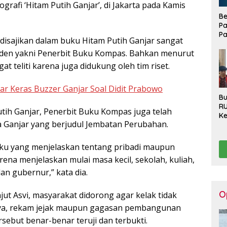
grafi ‘Hitam Putih Ganjar’, di Jakarta pada Kamis
Be
Pa
Pa
isajikan dalam buku Hitam Putih Ganjar sangat
Di
penden yakni Penerbit Buku Kompas. Bahkan menurut
La
t teliti karena juga didukung oleh tim riset.
r Keras Buzzer Ganjar Soal Didit Prabowo
Bu
R
ih Ganjar, Penerbit Buku Kompas juga telah
Ke
a Ganjar yang berjudul Jembatan Perubahan.
Ha
Ko
Se
buku yang menjelaskan tentang pribadi maupun
Pu
arena menjelaskan mulai masa kecil, sekolah, kuliah,
Be
an gubernur,” kata dia.
O
jut Asvi, masyarakat didorong agar kelak tidak
nya, rekam jejak maupun gagasan pembangunan
rsebut benar-benar teruji dan terbukti.