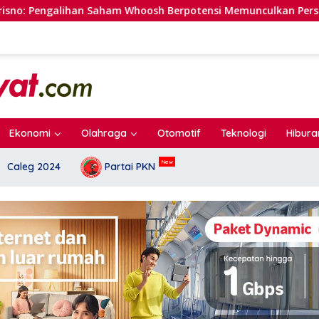
aham Whoosh Berpotensi Memunculkan Persepsi Special Treatme
Ekonomi
Olahraga
Otomotif
Teknologi
Hibura
Caleg 2024
Partai PKN