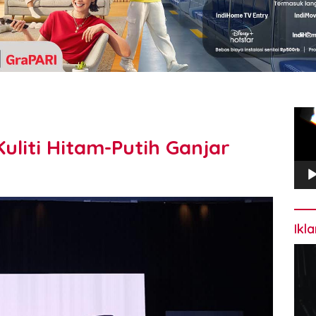
Pem
Vide
uliti Hitam-Putih Ganjar
Ikl