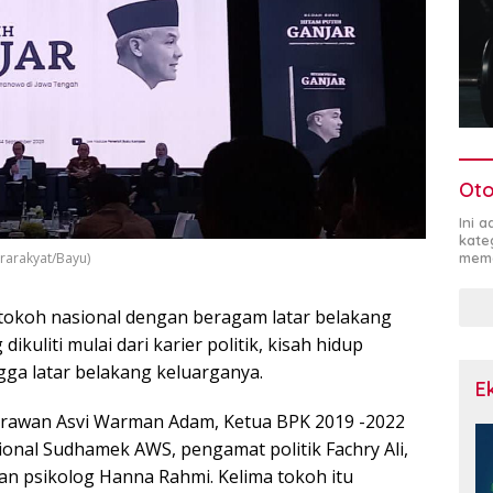
Oto
Ini 
kate
mema
rarakyat/Bayu)
tokoh nasional dengan beragam latar belakang
ikuliti mulai dari karier politik, kisah hidup
ngga latar belakang keluarganya.
E
jarawan Asvi Warman Adam, Ketua BPK 2019 -2022
ional Sudhamek AWS, pengamat politik Fachry Ali,
n psikolog Hanna Rahmi. Kelima tokoh itu