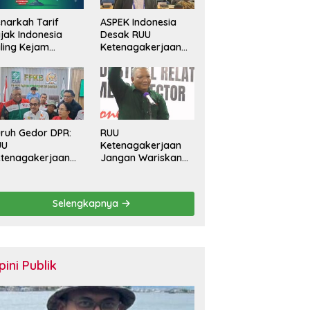
narkah Tarif
ASPEK Indonesia
jak Indonesia
Desak RUU
ling Kejam
Ketenagakerjaan
banding Negara
Perkuat
in?
Perlindungan
Pekerja dan Jamin
Hak Pesangon
ruh Gedor DPR:
RUU
UU
Ketenagakerjaan
tenagakerjaan
Jangan Wariskan
rus Batasi
Generasi Pekerja
ntrak Maksimal
Kontrak Seumur
tahun dan
Hidup
Selengkapnya
lihkan Upah
rbasis KHL
pini Publik