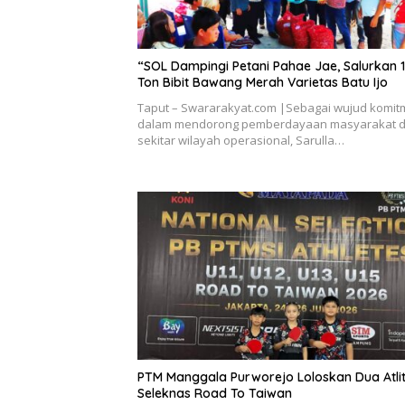
“SOL Dampingi Petani Pahae Jae, Salurkan 1
Ton Bibit Bawang Merah Varietas Batu Ijo
Taput – Swararakyat.com |Sebagai wujud komi
dalam mendorong pemberdayaan masyarakat d
sekitar wilayah operasional, Sarulla…
PTM Manggala Purworejo Loloskan Dua Atlit
Seleknas Road To Taiwan