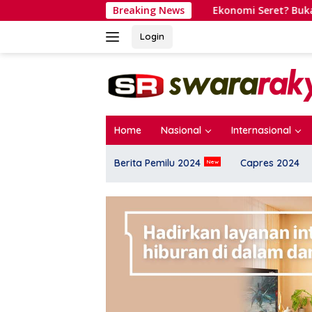
Langsung
ba Gerak Jalan
Ekonomi Seret? Bukan Rakyat Penyebabn
Breaking News
ke
konten
Login
Home
Nasional
Internasional
Berita Pemilu 2024
Capres 2024