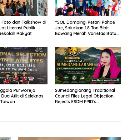
Foto dan Talkshow di
“SOL Dampingi Petani Pahae
at Literasi Publik
Jae, Salurkan 1,8 Ton Bibit
Sekolah Rakyat
Bawang Merah Varietas Batu
Ijo
ggala Purworejo
Sumedanglarang Traditional
Dua Atlit di Seleknas
Council Files Legal Objection,
 Taiwan
Rejects ESDM PPID’s
Withholding of Tampomas
Geothermal Documents