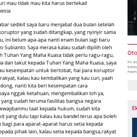
icuri mau tidak mau kita harus bertekad
esia.
ar sedikit saya baru menjabat dua bulan setelah
koruptor yang sudah ditangkap, yang nyinyir sama
tu, ini belum apa-apa nanti enam bulan lagi baru
 Subianto. Saya merasa kalau sudah dipilih oleh
Oto
h Tuhan Yang Maha Kuasa tidak perlu ragu-ragu,
sia dan takut kepada Tuhan Yang Maha Kuasa, saya
Ini 
kate
au kesempatan untuk bertobat, hai para koruptor
mema
rakyat, kalau kau kembalikan yang kau curi, yaah
dong, nanti kita beri kesempatan cara
paya nggak ketahuan, mengembalikan loh ya,
n yang sudah teruma fasilitas bangsa negara
E
kewajibanmu taat kepada hukum, sudah kita
t yang dulu tapi kalau kau bandel terus apa boleh
bagi para aparat-aparat harus setia kepada
epada pihak lain, kalau setia kepada bangsa,rakyat