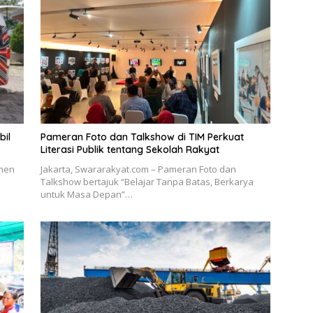
bil
Pameran Foto dan Talkshow di TIM Perkuat
Literasi Publik tentang Sekolah Rakyat
tmen
Jakarta, Swararakyat.com – Pameran Foto dan
Talkshow bertajuk “Belajar Tanpa Batas, Berkarya
untuk Masa Depan”…