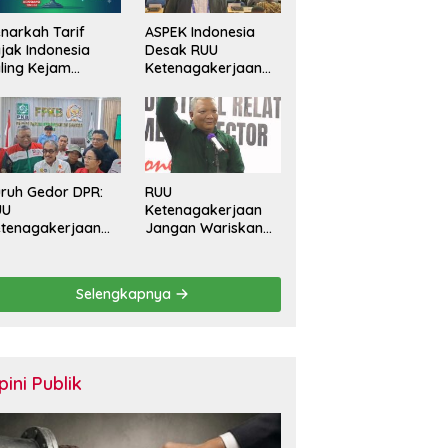
narkah Tarif
ASPEK Indonesia
jak Indonesia
Desak RUU
ling Kejam
Ketenagakerjaan
banding Negara
Perkuat
in?
Perlindungan
Pekerja dan Jamin
Hak Pesangon
ruh Gedor DPR:
RUU
UU
Ketenagakerjaan
tenagakerjaan
Jangan Wariskan
rus Batasi
Generasi Pekerja
ntrak Maksimal
Kontrak Seumur
tahun dan
Hidup
Selengkapnya
lihkan Upah
rbasis KHL
pini Publik