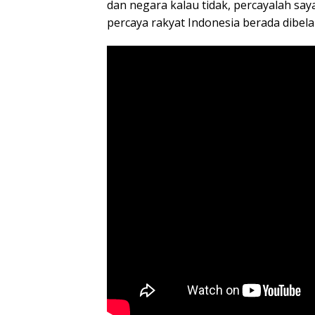
dan negara kalau tidak, percayalah say
percaya rakyat Indonesia berada dibela