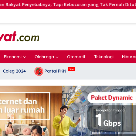
ya, Tapi Kebocoran yang Tak Pernah Ditutup.
Transis
Ekonomi
Olahraga
Otomotif
Teknologi
Hibura
Caleg 2024
Partai PKN