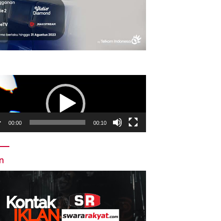
utar
o
00:00
00:10
an