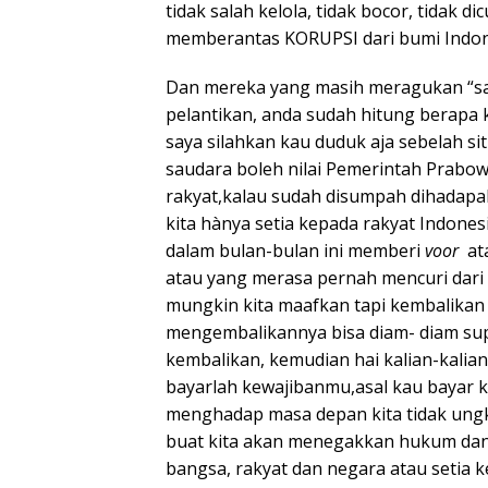
tidak salah kelola, tidak bocor, tidak d
memberantas KORUPSI dari bumi Indon
Dan mereka yang masih meragukan “sab
pelantikan, anda sudah hitung berapa 
saya silahkan kau duduk aja sebelah si
saudara boleh nilai Pemerintah Prabowo
rakyat,kalau sudah disumpah dihadapa
kita hànya setia kepada rakyat Indone
dalam bulan-bulan ini memberi
voor
at
atau yang merasa pernah mencuri dari 
mungkin kita maafkan tapi kembalikan 
mengembalikannya bisa diam- diam su
kembalikan, kemudian hai kalian-kalia
bayarlah kewajibanmu,asal kau bayar 
menghadap masa depan kita tidak ungki
buat kita akan menegakkan hukum dan 
bangsa, rakyat dan negara atau setia k