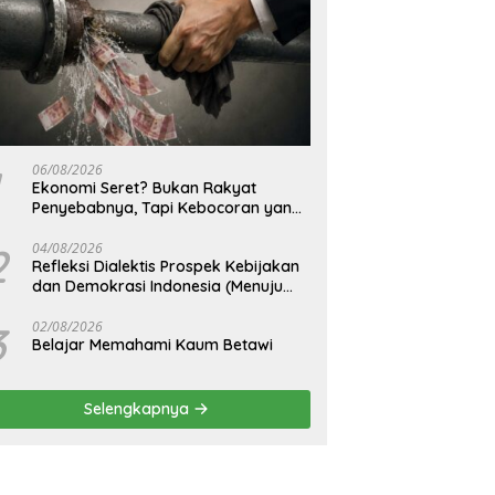
06/08/2026
Ekonomi Seret? Bukan Rakyat
Penyebabnya, Tapi Kebocoran yang
Tak Pernah Ditutup.
2
04/08/2026
Refleksi Dialektis Prospek Kebijakan
dan Demokrasi Indonesia (Menuju
Peringatan Hari Kemerdekaan
Republik Indonesia)
3
02/08/2026
Belajar Memahami Kaum Betawi
Selengkapnya