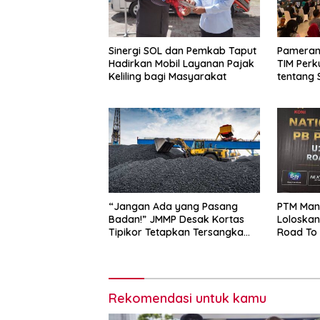
Sinergi SOL dan Pemkab Taput
Pameran 
Hadirkan Mobil Layanan Pajak
TIM Perku
Keliling bagi Masyarakat
tentang 
“Jangan Ada yang Pasang
PTM Man
Badan!” JMMP Desak Kortas
Loloskan 
Tipikor Tetapkan Tersangka
Road To
Baru di Kasus Batu Bara Rp5
Triliun
Rekomendasi untuk kamu