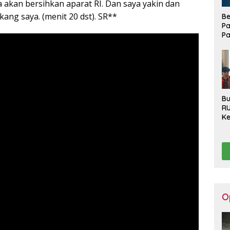
a akan bersihkan aparat RI. Dan saya yakin dan
kang saya. (menit 20 dst). SR**
Be
Pa
Pa
Di
La
Bu
R
Ke
Ha
Ko
Se
Pu
Be
O