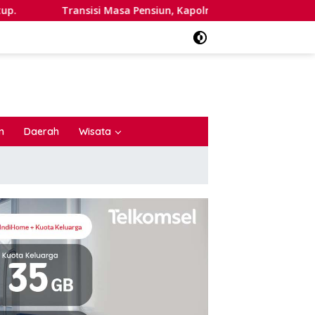
i Masa Pensiun, Kapolri Gencar Bangun Citra Heroik?
Pr
n
Daerah
Wisata