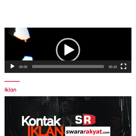
Pemutar
Video
00:00
00:10
Iklan