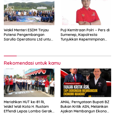
Wakil Menteri ESDM Tinjau
Puji Kemitraan Polri – Pers di
Potensi Pengembangan
Sumenep, Kapolresta
Sarulla Operations Ltd untuk
Tunjukkan Kepemimpinan
Perkuat Ketahanan Energi
Humanis, Begini Kata Ketua
Nasional
PWRI JATIM
Rekomendasi untuk kamu
Meriahkan HUT ke-81 RI,
AMAL: Pernyataan Bupati BZ
Wakil Wali Kota H. Rustam
Bukan Kritik ASN, Melainkan
Effendi Lepas Lomba Gerak
Ajakan Membangun Ekonomi