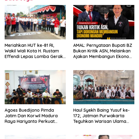
Meriahkan HUT ke-81 RI,
AMAL: Pernyataan Bupati BZ
Wakil Wali Kota H. Rustam
Bukan Kritik ASN, Melainkan
Effendi Lepas Lomba Gerak
Ajakan Membangun Ekonomi
Jalan
Mandiri
Agoes Buedijono Pimda
Haul Syekh Baing Yusuf ke-
Jatim Dan Korwil Madura
172; Jatman Purwakarta
Raya Hariyanto Perkuat
Teguhkan Warisan Ulama
Konsolidasi PKN, Targetkan
dan Sanad Keilmuan Islam
Raih Kursi Legislatif
Nusantara.