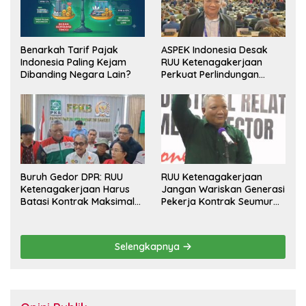
Benarkah Tarif Pajak
ASPEK Indonesia Desak
Indonesia Paling Kejam
RUU Ketenagakerjaan
Dibanding Negara Lain?
Perkuat Perlindungan
Pekerja dan Jamin Hak
Pesangon
Buruh Gedor DPR: RUU
RUU Ketenagakerjaan
Ketenagakerjaan Harus
Jangan Wariskan Generasi
Batasi Kontrak Maksimal
Pekerja Kontrak Seumur
Setahun dan Pulihkan Upah
Hidup
Berbasis KHL
Selengkapnya