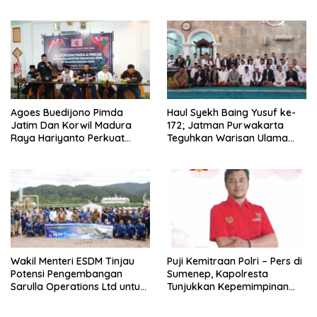
Jalan
Mandiri
Agoes Buedijono Pimda
Haul Syekh Baing Yusuf ke-
Jatim Dan Korwil Madura
172; Jatman Purwakarta
Raya Hariyanto Perkuat
Teguhkan Warisan Ulama
Konsolidasi PKN, Targetkan
dan Sanad Keilmuan Islam
Raih Kursi Legislatif
Nusantara.
Wakil Menteri ESDM Tinjau
Puji Kemitraan Polri – Pers di
Potensi Pengembangan
Sumenep, Kapolresta
Sarulla Operations Ltd untuk
Tunjukkan Kepemimpinan
Perkuat Ketahanan Energi
Humanis, Begini Kata Ketua
Nasional
PWRI JATIM