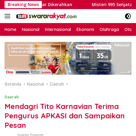
Langsung
sonel Damkar Dikerahkan
Breaking News
Misteri 995 Senjata di Sekol
ke
konten
Home
Nasional
Internasional
Ekonomi
Olahraga
Otom
Beranda
Nasional
Daerah
Daerah
Mendagri Tito Karnavian Terima
Pengurus APKASI dan Sampaikan
Pesan
Sugeng Prayoga