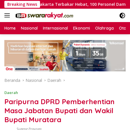
Langsung
a DKI Jakarta Terbakar Hebat, 100 Personel Damkar Dikerahk
Breaking News
ke
konten
Home
Nasional
Internasional
Ekonomi
Olahraga
Otom
Beranda
Nasional
Daerah
Daerah
Paripurna DPRD Pemberhentian
Masa Jabatan Bupati dan Wakil
Bupati Muratara
Sugeng Prayoga