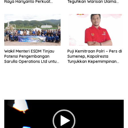
Raya Hariyanto Perkuat
Teguhkan Warisan Ulama
Konsolidasi PKN, Targetkan
dan Sanad Keilmuan Islam
Raih Kursi Legislatif
Nusantara.
Wakil Menteri ESDM Tinjau
Puji Kemitraan Polri – Pers di
Potensi Pengembangan
Sumenep, Kapolresta
Sarulla Operations Ltd untuk
Tunjukkan Kepemimpinan
Perkuat Ketahanan Energi
Humanis, Begini Kata Ketua
Nasional
PWRI JATIM
Pemutar
Video