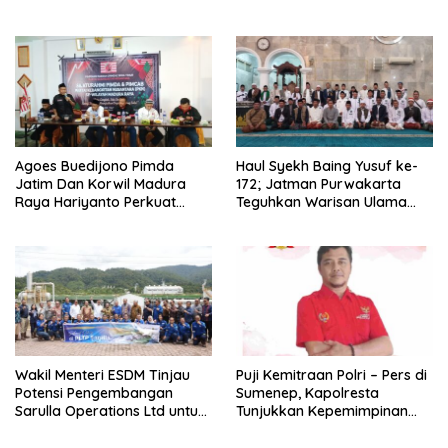
Jalan
Mandiri
Agoes Buedijono Pimda
Haul Syekh Baing Yusuf ke-
Jatim Dan Korwil Madura
172; Jatman Purwakarta
Raya Hariyanto Perkuat
Teguhkan Warisan Ulama
Konsolidasi PKN, Targetkan
dan Sanad Keilmuan Islam
Raih Kursi Legislatif
Nusantara.
Wakil Menteri ESDM Tinjau
Puji Kemitraan Polri – Pers di
Potensi Pengembangan
Sumenep, Kapolresta
Sarulla Operations Ltd untuk
Tunjukkan Kepemimpinan
Perkuat Ketahanan Energi
Humanis, Begini Kata Ketua
Nasional
PWRI JATIM