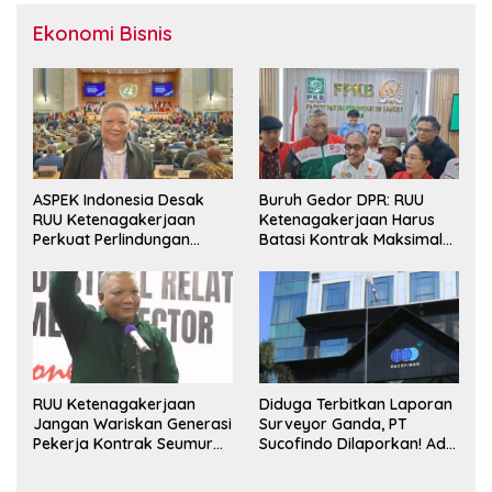
Ekonomi Bisnis
ASPEK Indonesia Desak
Buruh Gedor DPR: RUU
RUU Ketenagakerjaan
Ketenagakerjaan Harus
Perkuat Perlindungan
Batasi Kontrak Maksimal
Pekerja dan Jamin Hak
Setahun dan Pulihkan Upah
Pesangon
Berbasis KHL
RUU Ketenagakerjaan
Diduga Terbitkan Laporan
Jangan Wariskan Generasi
Surveyor Ganda, PT
Pekerja Kontrak Seumur
Sucofindo Dilaporkan! Ada
Hidup
Desakan Copot Total
Direksi dan Komisaris