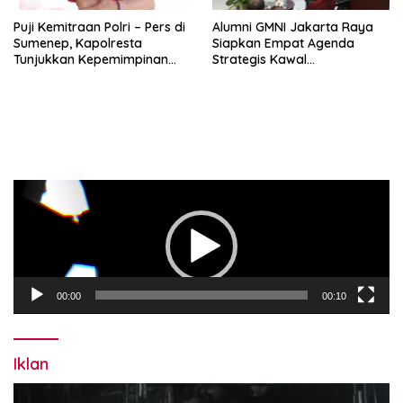
Puji Kemitraan Polri – Pers di
Alumni GMNI Jakarta Raya
Sumenep, Kapolresta
Siapkan Empat Agenda
Tunjukkan Kepemimpinan
Strategis Kawal
Humanis, Begini Kata Ketua
Pemerintahan Pramono-
PWRI JATIM
Rano, Dorong Jakarta Tetap
Jadi Ibu Kota
Pemutar
Video
00:00
00:10
Iklan