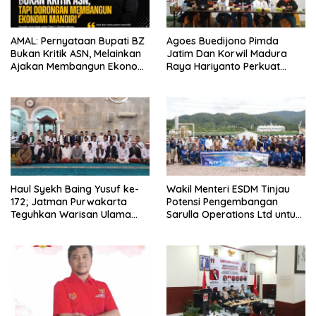
AMAL: Pernyataan Bupati BZ
Agoes Buedijono Pimda
Bukan Kritik ASN, Melainkan
Jatim Dan Korwil Madura
Ajakan Membangun Ekonomi
Raya Hariyanto Perkuat
Mandiri
Konsolidasi PKN, Targetkan
Raih Kursi Legislatif
Haul Syekh Baing Yusuf ke-
Wakil Menteri ESDM Tinjau
172; Jatman Purwakarta
Potensi Pengembangan
Teguhkan Warisan Ulama
Sarulla Operations Ltd untuk
dan Sanad Keilmuan Islam
Perkuat Ketahanan Energi
Nusantara.
Nasional