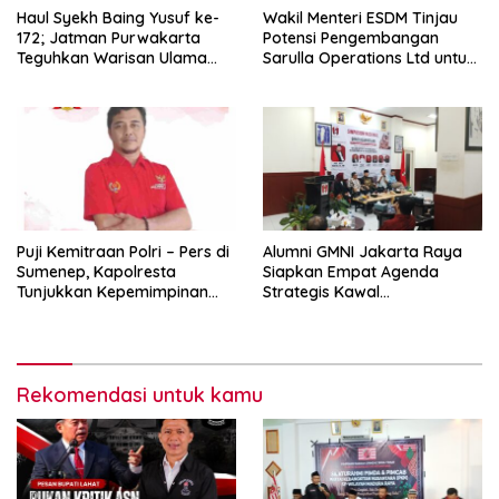
Haul Syekh Baing Yusuf ke-
Wakil Menteri ESDM Tinjau
172; Jatman Purwakarta
Potensi Pengembangan
Teguhkan Warisan Ulama
Sarulla Operations Ltd untuk
dan Sanad Keilmuan Islam
Perkuat Ketahanan Energi
Nusantara.
Nasional
Puji Kemitraan Polri – Pers di
Alumni GMNI Jakarta Raya
Sumenep, Kapolresta
Siapkan Empat Agenda
Tunjukkan Kepemimpinan
Strategis Kawal
Humanis, Begini Kata Ketua
Pemerintahan Pramono-
PWRI JATIM
Rano, Dorong Jakarta Tetap
Jadi Ibu Kota
Rekomendasi untuk kamu