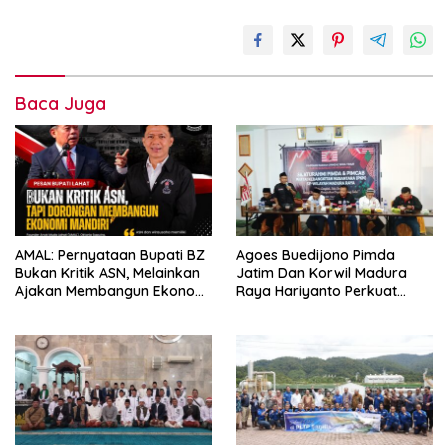
Baca Juga
AMAL: Pernyataan Bupati BZ
Agoes Buedijono Pimda
Bukan Kritik ASN, Melainkan
Jatim Dan Korwil Madura
Ajakan Membangun Ekonomi
Raya Hariyanto Perkuat
Mandiri
Konsolidasi PKN, Targetkan
Raih Kursi Legislatif