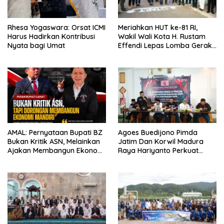
Rhesa Yogaswara: Orsat ICMI
Meriahkan HUT ke-81 RI,
Harus Hadirkan Kontribusi
Wakil Wali Kota H. Rustam
Nyata bagi Umat
Effendi Lepas Lomba Gerak
Jalan
AMAL: Pernyataan Bupati BZ
Agoes Buedijono Pimda
Bukan Kritik ASN, Melainkan
Jatim Dan Korwil Madura
Ajakan Membangun Ekonomi
Raya Hariyanto Perkuat
Mandiri
Konsolidasi PKN, Targetkan
Raih Kursi Legislatif