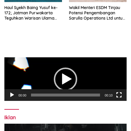
Haul Syekh Baing Yusuf ke-
Wakil Menteri ESDM Tinjau
172; Jatman Purwakarta
Potensi Pengembangan
Teguhkan Warisan Ulama
Sarulla Operations Ltd untuk
dan Sanad Keilmuan Islam
Perkuat Ketahanan Energi
Nusantara.
Nasional
Pemutar
Video
00:00
00:10
Iklan