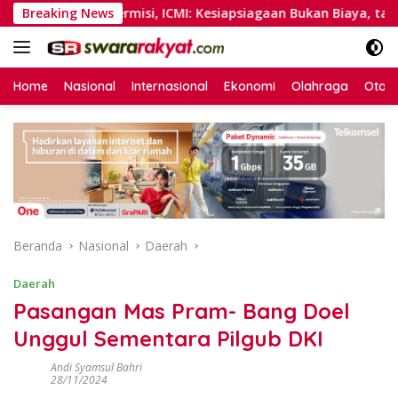
Langsung
g Tanpa Permisi, ICMI: Kesiapsiagaan Bukan Biaya, tapi Invest
Breaking News
ke
konten
Home
Nasional
Internasional
Ekonomi
Olahraga
Otom
Beranda
Nasional
Daerah
Daerah
Pasangan Mas Pram- Bang Doel
Unggul Sementara Pilgub DKI
Andi Syamsul Bahri
28/11/2024