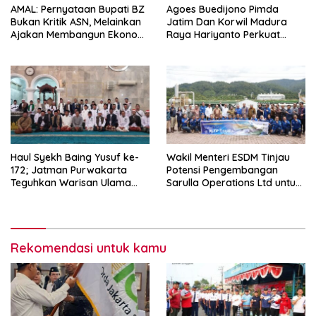
AMAL: Pernyataan Bupati BZ
Agoes Buedijono Pimda
Bukan Kritik ASN, Melainkan
Jatim Dan Korwil Madura
Ajakan Membangun Ekonomi
Raya Hariyanto Perkuat
Mandiri
Konsolidasi PKN, Targetkan
Raih Kursi Legislatif
Haul Syekh Baing Yusuf ke-
Wakil Menteri ESDM Tinjau
172; Jatman Purwakarta
Potensi Pengembangan
Teguhkan Warisan Ulama
Sarulla Operations Ltd untuk
dan Sanad Keilmuan Islam
Perkuat Ketahanan Energi
Nusantara.
Nasional
Rekomendasi untuk kamu