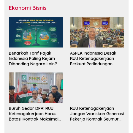
Ekonomi Bisnis
Benarkah Tarif Pajak
ASPEK Indonesia Desak
Indonesia Paling Kejam
RUU Ketenagakerjaan
Dibanding Negara Lain?
Perkuat Perlindungan
Pekerja dan Jamin Hak
Pesangon
Buruh Gedor DPR: RUU
RUU Ketenagakerjaan
Ketenagakerjaan Harus
Jangan Wariskan Generasi
Batasi Kontrak Maksimal
Pekerja Kontrak Seumur
Setahun dan Pulihkan Upah
Hidup
Berbasis KHL