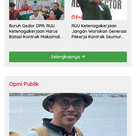
Buruh Gedor DPR: RUU
RUU Ketenagakerjaan
Ketenagakerjaan Harus
Jangan Wariskan Generasi
Batasi Kontrak Maksimal
Pekerja Kontrak Seumur
Setahun dan Pulihkan Upah
Hidup
Berbasis KHL
Selengkapnya
Opini Publik