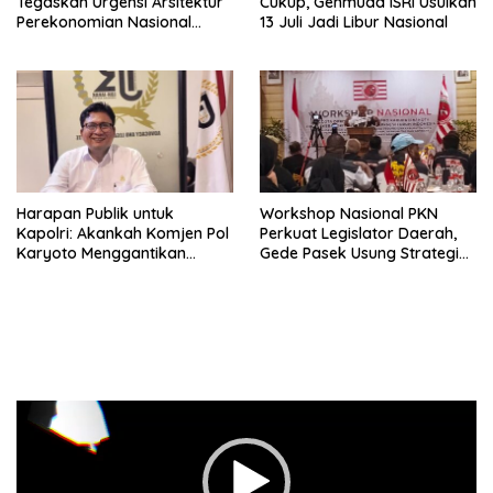
Tegaskan Urgensi Arsitektur
Cukup, Genmuda ISRI Usulkan
Perekonomian Nasional
13 Juli Jadi Libur Nasional
dalam Peluncuran Buku
Soemitro dan Simposium
Nasional
Harapan Publik untuk
Workshop Nasional PKN
Kapolri: Akankah Komjen Pol
Perkuat Legislator Daerah,
Karyoto Menggantikan
Gede Pasek Usung Strategi
Jenderal Listyo Sigit?
“Cape Verde”
Pemutar
Video