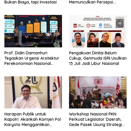
Bukan Biaya, tapi Investasi
Memunculkan Persepsi
Special Treatment
Prof. Didin Damanhuri
Pengakuan Dinilai Belum
Tegaskan Urgensi Arsitektur
Cukup, Genmuda ISRI Usulkan
Perekonomian Nasional
13 Juli Jadi Libur Nasional
dalam Peluncuran Buku
Soemitro dan Simposium
Nasional
Harapan Publik untuk
Workshop Nasional PKN
Kapolri: Akankah Komjen Pol
Perkuat Legislator Daerah,
Karyoto Menggantikan
Gede Pasek Usung Strategi
Jenderal Listyo Sigit?
“Cape Verde”