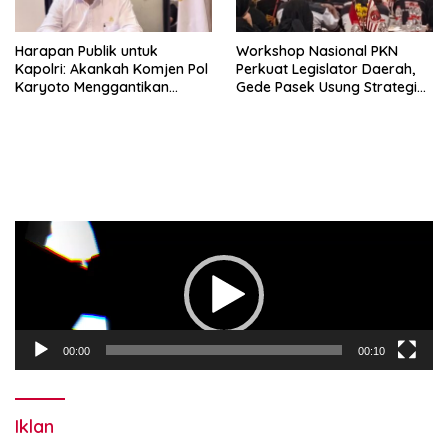
Harapan Publik untuk
Workshop Nasional PKN
Kapolri: Akankah Komjen Pol
Perkuat Legislator Daerah,
Karyoto Menggantikan
Gede Pasek Usung Strategi
Jenderal Listyo Sigit?
“Cape Verde”
Pemutar
Video
00:00
00:10
Iklan