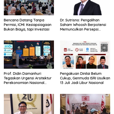
Bencana Datang Tanpa
Dr. Sutrisno: Pengalihan
Permisi, ICMI: Kesiapsiagaan
Saham Whoosh Berpotensi
Bukan Biaya, tapi Investasi
Memunculkan Persepsi
Special Treatment
Prof. Didin Damanhuri
Pengakuan Dinilai Belum
Tegaskan Urgensi Arsitektur
Cukup, Genmuda ISRI Usulkan
Perekonomian Nasional
13 Juli Jadi Libur Nasional
dalam Peluncuran Buku
Soemitro dan Simposium
Nasional