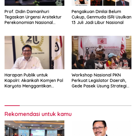
Prof. Didin Damanhuri
Pengakuan Dinilai Belum
Tegaskan Urgensi Arsitektur
Cukup, Genmuda ISRI Usulkan
Perekonomian Nasional
13 Juli Jadi Libur Nasional
dalam Peluncuran Buku
Soemitro dan Simposium
Nasional
Harapan Publik untuk
Workshop Nasional PKN
Kapolri: Akankah Komjen Pol
Perkuat Legislator Daerah,
Karyoto Menggantikan
Gede Pasek Usung Strategi
Jenderal Listyo Sigit?
“Cape Verde”
Rekomendasi untuk kamu