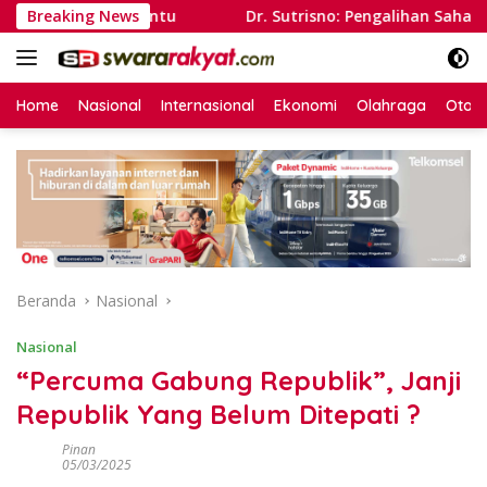
Langsung
Buka Pintu
Breaking News
Dr. Sutrisno: Pengalihan Saham Whoosh Ber
ke
konten
Home
Nasional
Internasional
Ekonomi
Olahraga
Otom
Beranda
Nasional
Nasional
“Percuma Gabung Republik”, Janji
Republik Yang Belum Ditepati ?
Pinan
05/03/2025