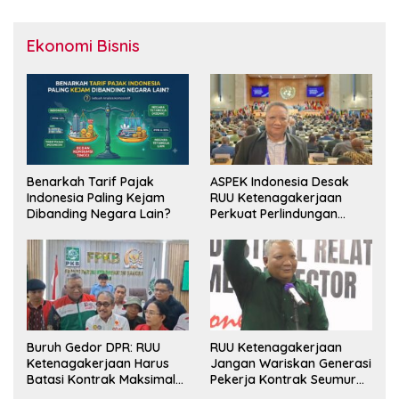
Ekonomi Bisnis
Benarkah Tarif Pajak
ASPEK Indonesia Desak
Indonesia Paling Kejam
RUU Ketenagakerjaan
Dibanding Negara Lain?
Perkuat Perlindungan
Pekerja dan Jamin Hak
Pesangon
Buruh Gedor DPR: RUU
RUU Ketenagakerjaan
Ketenagakerjaan Harus
Jangan Wariskan Generasi
Batasi Kontrak Maksimal
Pekerja Kontrak Seumur
Setahun dan Pulihkan Upah
Hidup