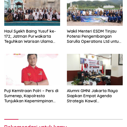
Haul Syekh Baing Yusuf ke-
Wakil Menteri ESDM Tinjau
172; Jatman Purwakarta
Potensi Pengembangan
Teguhkan Warisan Ulama
Sarulla Operations Ltd untuk
dan Sanad Keilmuan Islam
Perkuat Ketahanan Energi
Nusantara.
Nasional
Puji Kemitraan Polri – Pers di
Alumni GMNI Jakarta Raya
Sumenep, Kapolresta
Siapkan Empat Agenda
Tunjukkan Kepemimpinan
Strategis Kawal
Humanis, Begini Kata Ketua
Pemerintahan Pramono-
PWRI JATIM
Rano, Dorong Jakarta Tetap
Jadi Ibu Kota