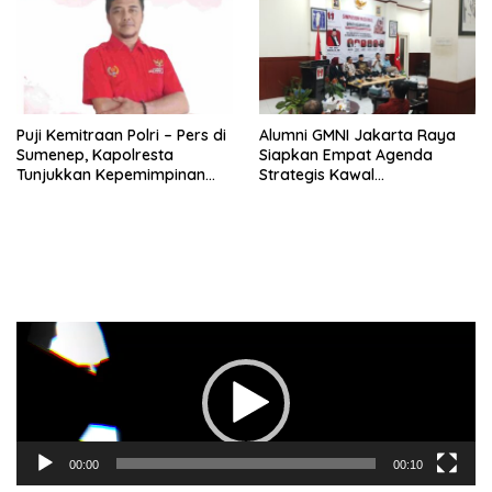
Puji Kemitraan Polri – Pers di
Alumni GMNI Jakarta Raya
Sumenep, Kapolresta
Siapkan Empat Agenda
Tunjukkan Kepemimpinan
Strategis Kawal
Humanis, Begini Kata Ketua
Pemerintahan Pramono-
PWRI JATIM
Rano, Dorong Jakarta Tetap
Jadi Ibu Kota
Pemutar
Video
00:00
00:10