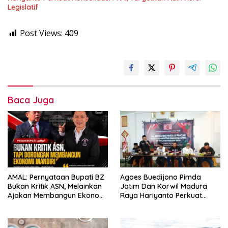
Legislatif
Post Views:
409
Baca Juga
AMAL: Pernyataan Bupati BZ
Agoes Buedijono Pimda
Bukan Kritik ASN, Melainkan
Jatim Dan Korwil Madura
Ajakan Membangun Ekonomi
Raya Hariyanto Perkuat
Mandiri
Konsolidasi PKN, Targetkan
Raih Kursi Legislatif