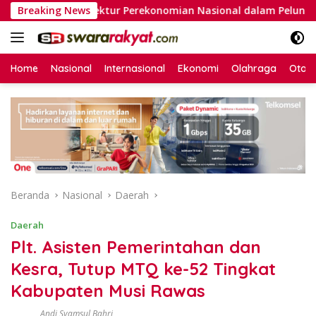
Langsung
si Arsitektur Perekonomian Nasional dalam Peluncuran Buku S
Breaking News
ke
konten
Home
Nasional
Internasional
Ekonomi
Olahraga
Otom
Beranda
Nasional
Daerah
Daerah
Plt. Asisten Pemerintahan dan
Kesra, Tutup MTQ ke-52 Tingkat
Kabupaten Musi Rawas
Andi Syamsul Bahri