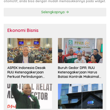
otomotif, anda bisa dengan mudah memasukkannya pada widget.
Selengkapnya
Ekonomi Bisnis
ASPEK Indonesia Desak
Buruh Gedor DPR: RUU
RUU Ketenagakerjaan
Ketenagakerjaan Harus
Perkuat Perlindungan
Batasi Kontrak Maksimal
Pekerja dan Jamin Hak
Setahun dan Pulihkan Upah
Pesangon
Berbasis KHL