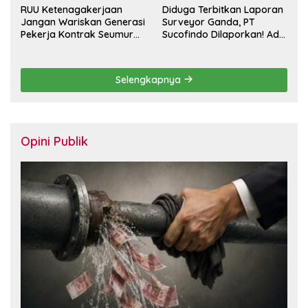
RUU Ketenagakerjaan
Diduga Terbitkan Laporan
Jangan Wariskan Generasi
Surveyor Ganda, PT
Pekerja Kontrak Seumur
Sucofindo Dilaporkan! Ada
Hidup
Desakan Copot Total
Direksi dan Komisaris
Selengkapnya
Opini Publik