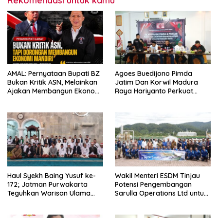
Rekomendasi untuk kamu
AMAL: Pernyataan Bupati BZ
Agoes Buedijono Pimda
Bukan Kritik ASN, Melainkan
Jatim Dan Korwil Madura
Ajakan Membangun Ekonomi
Raya Hariyanto Perkuat
Mandiri
Konsolidasi PKN, Targetkan
Raih Kursi Legislatif
Haul Syekh Baing Yusuf ke-
Wakil Menteri ESDM Tinjau
172; Jatman Purwakarta
Potensi Pengembangan
Teguhkan Warisan Ulama
Sarulla Operations Ltd untuk
dan Sanad Keilmuan Islam
Perkuat Ketahanan Energi
Nusantara.
Nasional