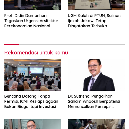
Prof. Didin Damanhuri
UGM Kalah di PTUN, Salinan
Tegaskan Urgensi Arsitektur
Ijazah Jokowi Tetap
Perekonomian Nasional
Dinyatakan Terbuka
dalam Peluncuran Buku
Soemitro dan Simposium
Nasional
Rekomendasi untuk kamu
Bencana Datang Tanpa
Dr. Sutrisno: Pengalihan
Permisi, ICMI: Kesiapsiagaan
Saham Whoosh Berpotensi
Bukan Biaya, tapi Investasi
Memunculkan Persepsi
Special Treatment