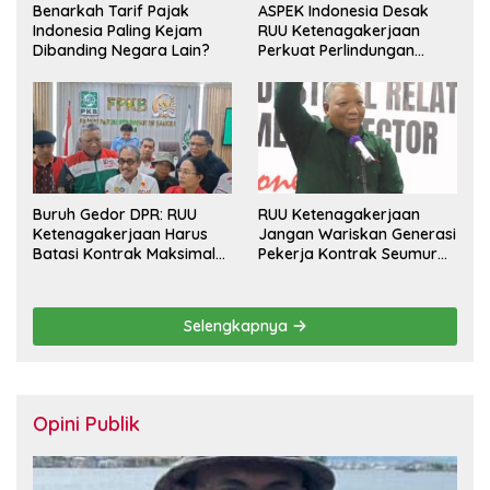
Benarkah Tarif Pajak
ASPEK Indonesia Desak
Indonesia Paling Kejam
RUU Ketenagakerjaan
Dibanding Negara Lain?
Perkuat Perlindungan
Pekerja dan Jamin Hak
Pesangon
Buruh Gedor DPR: RUU
RUU Ketenagakerjaan
Ketenagakerjaan Harus
Jangan Wariskan Generasi
Batasi Kontrak Maksimal
Pekerja Kontrak Seumur
Setahun dan Pulihkan Upah
Hidup
Berbasis KHL
Selengkapnya
Opini Publik