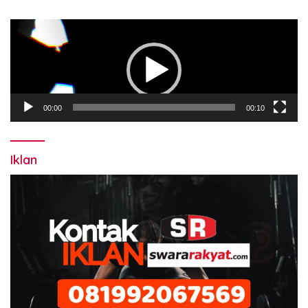
Pemutar
Video
00:00
00:10
Iklan