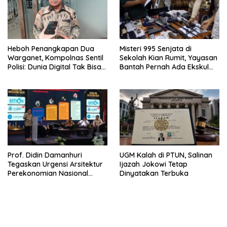
Heboh Penangkapan Dua
Misteri 995 Senjata di
Warganet, Kompolnas Sentil
Sekolah Kian Rumit, Yayasan
Polisi: Dunia Digital Tak Bisa
Bantah Pernah Ada Ekskul
Disamakan dengan Dunia
Menembak
Nyata
Prof. Didin Damanhuri
UGM Kalah di PTUN, Salinan
Tegaskan Urgensi Arsitektur
Ijazah Jokowi Tetap
Perekonomian Nasional
Dinyatakan Terbuka
dalam Peluncuran Buku
Soemitro dan Simposium
Nasional