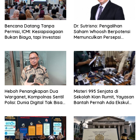
Bencana Datang Tanpa
Dr. Sutrisno: Pengalihan
Permisi, ICMI: Kesiapsiagaan
Saham Whoosh Berpotensi
Bukan Biaya, tapi Investasi
Memunculkan Persepsi
Special Treatment
Heboh Penangkapan Dua
Misteri 995 Senjata di
Warganet, Kompolnas Sentil
Sekolah Kian Rumit, Yayasan
Polisi: Dunia Digital Tak Bisa
Bantah Pernah Ada Ekskul
Disamakan dengan Dunia
Menembak
Nyata