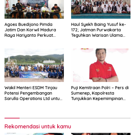
Agoes Buedijono Pimda
Haul Syekh Baing Yusuf ke-
Jatim Dan Korwil Madura
172; Jatman Purwakarta
Raya Hariyanto Perkuat
Teguhkan Warisan Ulama
Konsolidasi PKN, Targetkan
dan Sanad Keilmuan Islam
Raih Kursi Legislatif
Nusantara.
Wakil Menteri ESDM Tinjau
Puji Kemitraan Polri – Pers di
Potensi Pengembangan
Sumenep, Kapolresta
Sarulla Operations Ltd untuk
Tunjukkan Kepemimpinan
Perkuat Ketahanan Energi
Humanis, Begini Kata Ketua
Nasional
PWRI JATIM
Rekomendasi untuk kamu