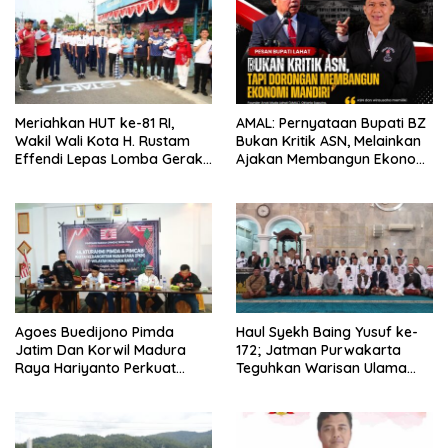
Meriahkan HUT ke-81 RI,
AMAL: Pernyataan Bupati BZ
Wakil Wali Kota H. Rustam
Bukan Kritik ASN, Melainkan
Effendi Lepas Lomba Gerak
Ajakan Membangun Ekonomi
Jalan
Mandiri
Agoes Buedijono Pimda
Haul Syekh Baing Yusuf ke-
Jatim Dan Korwil Madura
172; Jatman Purwakarta
Raya Hariyanto Perkuat
Teguhkan Warisan Ulama
Konsolidasi PKN, Targetkan
dan Sanad Keilmuan Islam
Raih Kursi Legislatif
Nusantara.