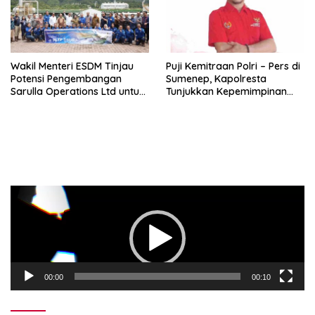
Wakil Menteri ESDM Tinjau
Puji Kemitraan Polri – Pers di
Potensi Pengembangan
Sumenep, Kapolresta
Sarulla Operations Ltd untuk
Tunjukkan Kepemimpinan
Perkuat Ketahanan Energi
Humanis, Begini Kata Ketua
Nasional
PWRI JATIM
Pemutar
Video
00:00
00:10