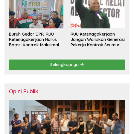
Buruh Gedor DPR: RUU
RUU Ketenagakerjaan
Ketenagakerjaan Harus
Jangan Wariskan Generasi
Batasi Kontrak Maksimal
Pekerja Kontrak Seumur
Setahun dan Pulihkan Upah
Hidup
Berbasis KHL
Selengkapnya
Opini Publik