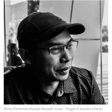
ElDias (Pemerhati Masalah Masalah Sosial - Tinggal di Sumatera Barat)