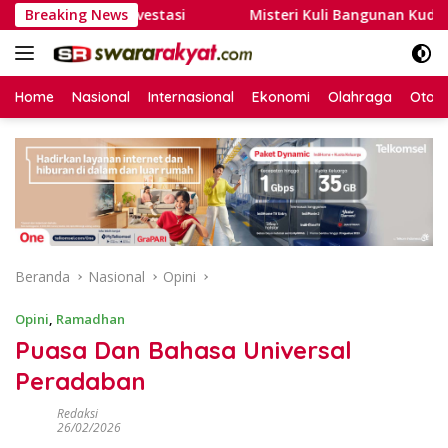
Langsung
, tapi Investasi
Breaking News
Misteri Kuli Bangunan Kudus: Penulis
ke
konten
Home
Nasional
Internasional
Ekonomi
Olahraga
Otom
Beranda
Nasional
Opini
Opini
,
Ramadhan
Puasa Dan Bahasa Universal
Peradaban
Redaksi
26/02/2026