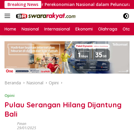
Langsung
tur Perekonomian Nasional dalam Peluncuran Buku Soemitro da
Breaking News
ke
konten
Home
Nasional
Internasional
Ekonomi
Olahraga
Otom
Beranda
Nasional
Opini
Opini
Pulau Serangan Hilang Dijantung
Bali
Pinan
29/01/2025