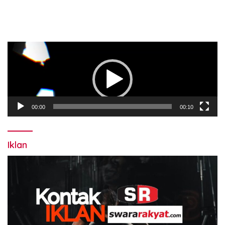
Pemutar
Video
00:00
00:10
Iklan