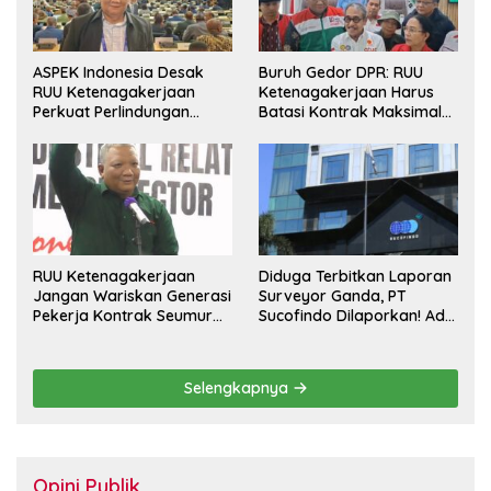
ASPEK Indonesia Desak
Buruh Gedor DPR: RUU
RUU Ketenagakerjaan
Ketenagakerjaan Harus
Perkuat Perlindungan
Batasi Kontrak Maksimal
Pekerja dan Jamin Hak
Setahun dan Pulihkan Upah
Pesangon
Berbasis KHL
RUU Ketenagakerjaan
Diduga Terbitkan Laporan
Jangan Wariskan Generasi
Surveyor Ganda, PT
Pekerja Kontrak Seumur
Sucofindo Dilaporkan! Ada
Hidup
Desakan Copot Total
Direksi dan Komisaris
Selengkapnya
Opini Publik