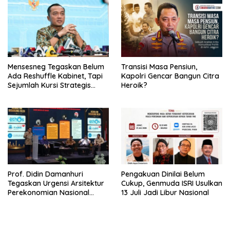
Mensesneg Tegaskan Belum
Transisi Masa Pensiun,
Ada Reshuffle Kabinet, Tapi
Kapolri Gencar Bangun Citra
Sejumlah Kursi Strategis
Heroik?
Masih Kosong
Prof. Didin Damanhuri
Pengakuan Dinilai Belum
Tegaskan Urgensi Arsitektur
Cukup, Genmuda ISRI Usulkan
Perekonomian Nasional
13 Juli Jadi Libur Nasional
dalam Peluncuran Buku
Soemitro dan Simposium
Nasional