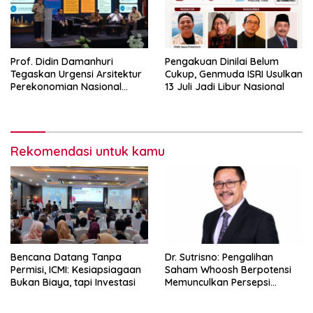
Prof. Didin Damanhuri
Pengakuan Dinilai Belum
Tegaskan Urgensi Arsitektur
Cukup, Genmuda ISRI Usulkan
Perekonomian Nasional
13 Juli Jadi Libur Nasional
dalam Peluncuran Buku
Soemitro dan Simposium
Nasional
Rekomendasi untuk kamu
Bencana Datang Tanpa
Dr. Sutrisno: Pengalihan
Permisi, ICMI: Kesiapsiagaan
Saham Whoosh Berpotensi
Bukan Biaya, tapi Investasi
Memunculkan Persepsi
Special Treatment