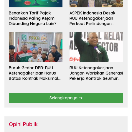
Benarkah Tarif Pajak
ASPEK Indonesia Desak
Indonesia Paling Kejam
RUU Ketenagakerjaan
Dibanding Negara Lain?
Perkuat Perlindungan
Pekerja dan Jamin Hak
Pesangon
Buruh Gedor DPR: RUU
RUU Ketenagakerjaan
Ketenagakerjaan Harus
Jangan Wariskan Generasi
Batasi Kontrak Maksimal
Pekerja Kontrak Seumur
Setahun dan Pulihkan Upah
Hidup
Berbasis KHL
Selengkapnya
Opini Publik