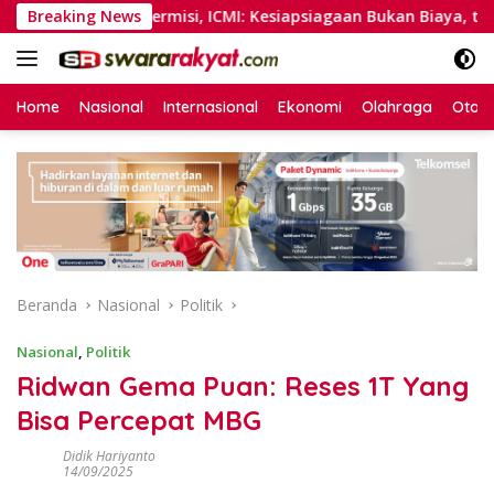
Langsung
g Tanpa Permisi, ICMI: Kesiapsiagaan Bukan Biaya, tapi Invest
Breaking News
ke
konten
Home
Nasional
Internasional
Ekonomi
Olahraga
Otom
Beranda
Nasional
Politik
Nasional
,
Politik
Ridwan Gema Puan: Reses 1T Yang
Bisa Percepat MBG
Didik Hariyanto
14/09/2025